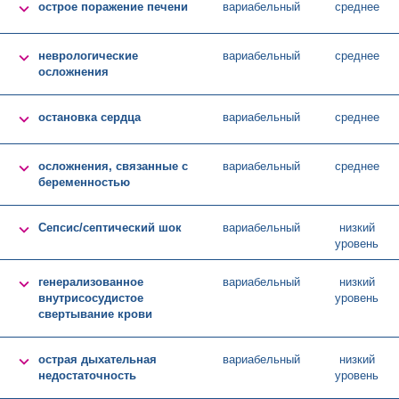

острое поражение печени
вариабельный
среднее

неврологические
вариабельный
среднее
осложнения

остановка сердца
вариабельный
среднее

осложнения, связанные с
вариабельный
среднее
беременностью

Сепсис/септический шок
вариабельный
низкий
уровень

генерализованное
вариабельный
низкий
внутрисосудистое
уровень
свертывание крови

острая дыхательная
вариабельный
низкий
недостаточность
уровень