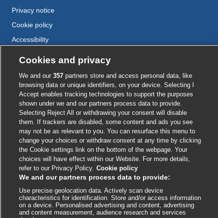
Privacy notice
Cookie policy
Accessibility
Cookies and privacy
External
External
External
External
External
We and our
357
partners store and access personal data, like
link
link
link
link
link
browsing data or unique identifiers, on your device. Selecting I
opens
opens
opens
opens
opens
Accept enables tracking technologies to support the purposes
© BMJ Publishing Group
2026
in
in
in
in
in
shown under we and our partners process data to provide.
a
a
a
a
a
Selecting Reject All or withdrawing your consent will disable
ISSN 2515-9615
new
new
new
new
new
them. If trackers are disabled, some content and ads you see
window
window
window
window
window
may not be as relevant to you. You can resurface this menu to
change your choices or withdraw consent at any time by clicking
the Cookie settings link on the bottom of the webpage. Your
choices will have effect within our Website. For more details,
refer to our Privacy Policy.
Cookie policy
We and our partners process data to provide:
Use precise geolocation data. Actively scan device
characteristics for identification. Store and/or access information
on a device. Personalised advertising and content, advertising
and content measurement, audience research and services
Cookie settings