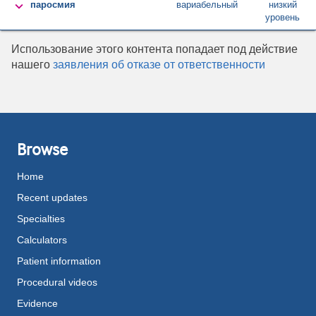

паросмия
вариабельный
низкий
уровень
Использование этого контента попадает под действие
нашего
заявления об отказе от ответственности
Browse
Home
Recent updates
Specialties
Calculators
Patient information
Procedural videos
Evidence