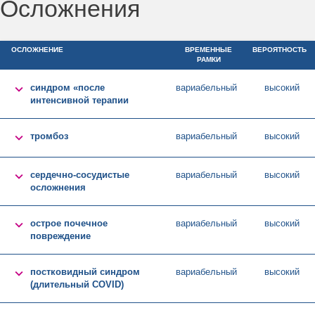
Осложнения
ОСЛОЖНЕНИЕ
ВРЕМЕННЫЕ
ВЕРОЯТНОСТЬ
РАМКИ

синдром «после
вариабельный
высокий
интенсивной терапии

тромбоз
вариабельный
высокий

сердечно-сосудистые
вариабельный
высокий
осложнения

острое почечное
вариабельный
высокий
повреждение

постковидный синдром
вариабельный
высокий
(длительный COVID)