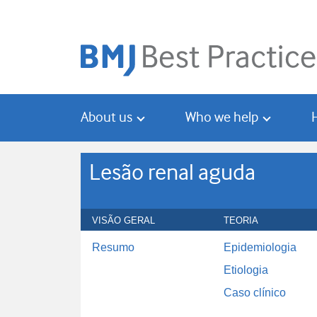
Skip
Skip
to
to
main
search
content
About us
Who we help
Lesão renal aguda
VISÃO GERAL
TEORIA
Resumo
Epidemiologia
Etiologia
Caso clínico