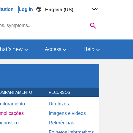
tution
Log in

Search
hat’s new
Access
Help
OMPANHAMENTO
RECURSOS
nitoramento
Diretrizes
mplicações
Imagens e vídeos
ognóstico
Referências
Folhetos informativos