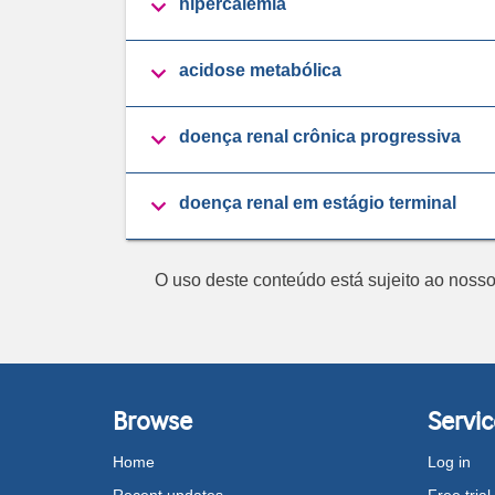

hipercalemia

acidose metabólica

doença renal crônica progressiva

doença renal em estágio terminal
O uso deste conteúdo está sujeito ao noss
Browse
Servic
Home
Log in
Recent updates
Free trial