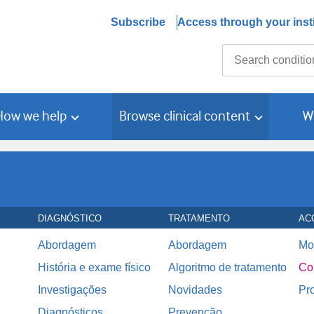
Subscribe
Access through your insti
Search
How we help
Browse clinical content
W
DIAGNÓSTICO
TRATAMENTO
AC
Abordagem
Abordagem
Mo
História e exame físico
Algoritmo de tratamento
Co
Investigações
Novidades
Pr
Diagnósticos
Prevenção