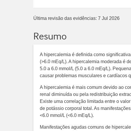
Última revisão das evidências:
7 Jul 2026
Resumo
A hipercalemia é definida como significativ
(>6.0 mEq/L). A hipercalemia moderada é de
5.0 a 6.0 mmol/L (5.0 a 6.0 mEq/L). Peque
causar problemas musculares e cardíacos qu
A hipercalemia é mais comum devido ao co
renal diminuída ou pela redistribuição extrac
Existe uma correlação limitada entre o valo
de potássio corporal total. As manifestaçõe
<6.0 mmol/L (<6.0 mEq/L).
Manifestações agudas comuns de hipercalem