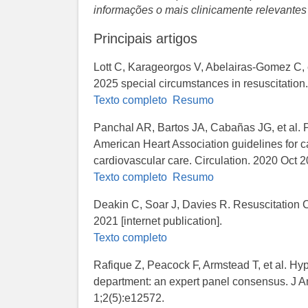
informações o mais clinicamente relevantes
Principais artigos
Lott C, Karageorgos V, Abelairas-Gomez C, 
2025 special circumstances in resuscitation
Texto completo
Resumo
Panchal AR, Bartos JA, Cabañas JG, et al. P
American Heart Association guidelines for 
cardiovascular care. Circulation. 2020 Oct
Texto completo
Resumo
Deakin C, Soar J, Davies R. Resuscitation 
2021 [internet publication].
Texto completo
Rafique Z, Peacock F, Armstead T, et al. 
department: an expert panel consensus. J 
1;2(5):e12572.