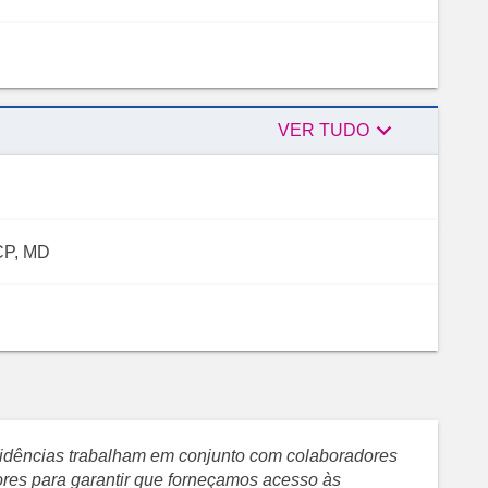

Revisores
VER TUDO
CP, MD
evidências trabalham em conjunto com colaboradores
sores para garantir que forneçamos acesso às