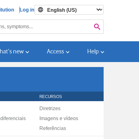
tution
Log in

Search
hat’s new
Access
Help
RECURSOS
Diretrizes
diferenciais
Imagens e vídeos
Referências