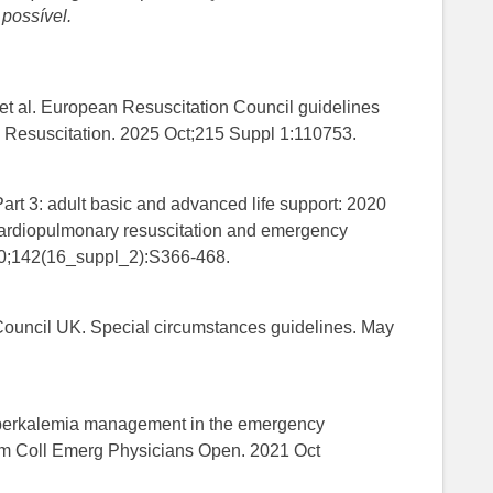
 possível.
et al. European Resuscitation Council guidelines
. Resuscitation. 2025 Oct;215 Suppl 1:110753.
art 3: adult basic and advanced life support: 2020
cardiopulmonary resuscitation and emergency
 20;142(16_suppl_2):S366-468.
Council UK. Special circumstances guidelines. May
Hyperkalemia management in the emergency
Am Coll Emerg Physicians Open. 2021 Oct