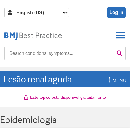
Skip
Skip
to
to
Log in
main
search
content
Search

Se
Lesão renal aguda

MENU
Este tópico está disponível gratuitamente
Epidemiologia