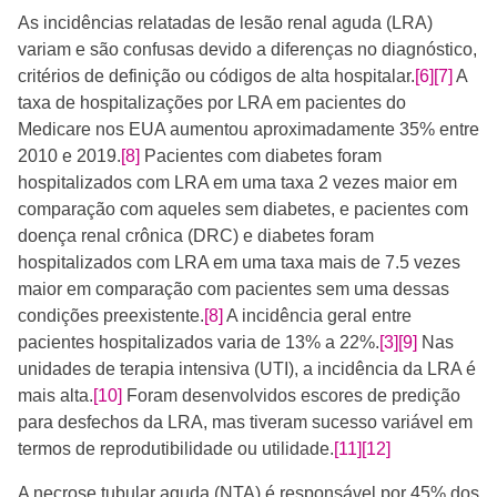
As incidências relatadas de lesão renal aguda (LRA)
variam e são confusas devido a diferenças no diagnóstico,
critérios de definição ou códigos de alta hospitalar.
[6]
[7]
​​​ A
taxa de hospitalizações por LRA em pacientes do
Medicare nos EUA aumentou aproximadamente 35% entre
2010 e 2019.
[8]
​ Pacientes com diabetes foram
hospitalizados com LRA em uma taxa 2 vezes maior em
comparação com aqueles sem diabetes, e pacientes com
doença renal crônica (DRC) e diabetes foram
hospitalizados com LRA em uma taxa mais de 7.5 vezes
maior em comparação com pacientes sem uma dessas
condições preexistente.
[8]
A incidência geral entre
pacientes hospitalizados varia de 13% a 22%.
[3]
[9]
​​​​​ Nas
unidades de terapia intensiva (UTI), a incidência da LRA é
mais alta.
[10]
Foram desenvolvidos escores de predição
para desfechos da LRA, mas tiveram sucesso variável em
termos de reprodutibilidade ou utilidade.
[11]
[12]
A necrose tubular aguda (NTA) é responsável por 45% dos