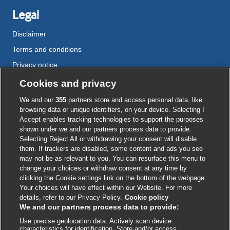
Legal
Disclaimer
Terms and conditions
Privacy notice
Cookie policy
Cookies and privacy
Accessibility
We and our
355
partners store and access personal data, like
browsing data or unique identifiers, on your device. Selecting I
Accept enables tracking technologies to support the purposes
shown under we and our partners process data to provide.
External
External
External
External
External
Selecting Reject All or withdrawing your consent will disable
link
link
link
link
link
them. If trackers are disabled, some content and ads you see
opens
opens
opens
opens
opens
may not be as relevant to you. You can resurface this menu to
© BMJ Publishing Group
2026
in
in
in
in
in
change your choices or withdraw consent at any time by
a
a
a
a
a
clicking the Cookie settings link on the bottom of the webpage.
ISSN 2515-9615
new
new
new
new
new
Your choices will have effect within our Website. For more
window
window
window
window
window
details, refer to our Privacy Policy.
Cookie policy
We and our partners process data to provide:
Use precise geolocation data. Actively scan device
characteristics for identification. Store and/or access