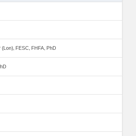
especialistas:
comorbidades
 (Lon), FESC, FHFA, PhD
PhD