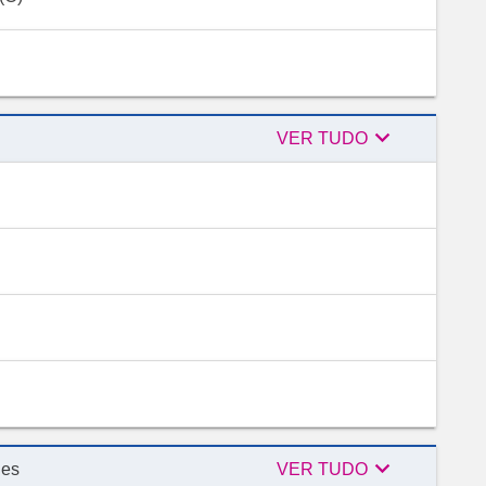

Revisores
VER TUDO

Consultores
des
VER TUDO