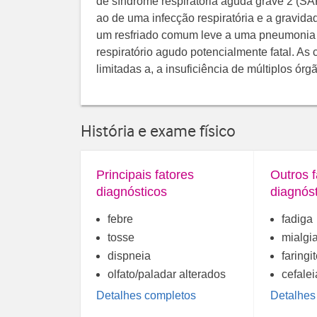
de síndrome respiratória aguda grave 2 (S
ao de uma infecção respiratória e a gravid
um resfriado comum leve a uma pneumonia v
respiratório agudo potencialmente fatal. A
limitadas a, a insuficiência de múltiplos ó
História e exame físico
Principais fatores
Outros f
diagnósticos
diagnós
febre
fadiga
tosse
mialgia
dispneia
faringi
olfato/paladar alterados
cefalei
Detalhes completos
Detalhes