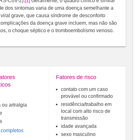
ARS-CoV-2).
[1]
Geralmente, o quadro clínico é similar
ade dos sintomas varia de uma doença semelhante a
iral grave, que causa síndrome de desconforto
s complicações da doença grave incluem, mas não são
rgãos, o choque séptico e o tromboembolismo venoso.
atores
Fatores de risco
ticos
contato com um caso
provável ou confirmado
residência/trabalho em
 ou artralgia
local com alto risco de
te
transmissão
a
idade avançada
 completos
sexo masculino