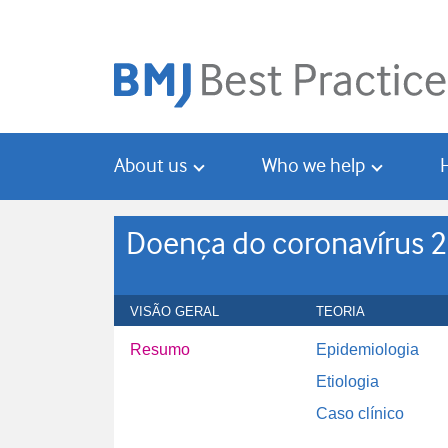
Skip
Skip
to
to
main
search
content
About us
Who we help
Doença do coronavírus 
VISÃO GERAL
TEORIA
Resumo
Epidemiologia
Etiologia
Caso clínico