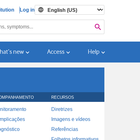
tution
Log in

Search
hat’s new
Access
Help
OMPANHAMENTO
RECURSOS
nitoramento
Diretrizes
mplicações
Imagens e vídeos
ognóstico
Referências
Folhetos informativos