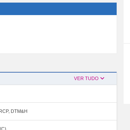

Consultores
VER TUDO
especialistas
 MRCP, DTM&H
(C)