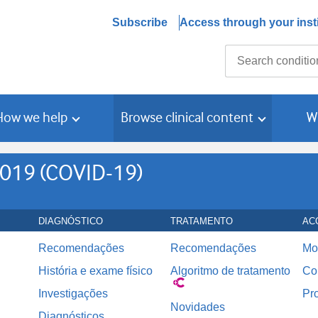
Subscribe
Access through your insti
Search
How we help
Browse clinical content
W
2019 (COVID-19)
DIAGNÓSTICO
TRATAMENTO
AC
Recomendações
Recomendações
Mo
História e exame físico
Algoritmo de tratamento
Co
Investigações
Pr
Novidades
Diagnósticos