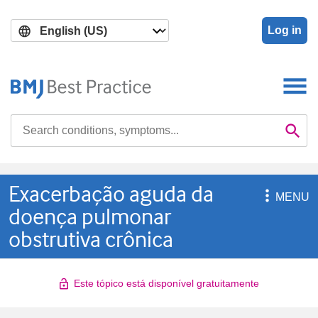
Skip
Skip
to
to
Log in
main
search
content
Search

Se
Exacerbação aguda da

MENU
doença pulmonar
obstrutiva crônica
Este tópico está disponível gratuitamente