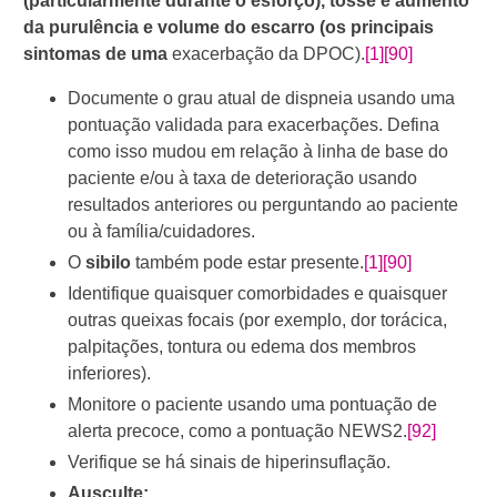
(particularmente durante o esforço), tosse e aumento
da purulência e volume do escarro (os principais
sintomas de uma
exacerbação da DPOC).
[1]
[90]
Documente o grau atual de dispneia usando uma
pontuação validada para exacerbações. Defina
como isso mudou em relação à linha de base do
paciente e/ou à taxa de deterioração usando
resultados anteriores ou perguntando ao paciente
ou à família/cuidadores.
O
sibilo
também pode estar presente.
[1]
[90]
Identifique quaisquer comorbidades e quaisquer
outras queixas focais (por exemplo, dor torácica,
palpitações, tontura ou edema dos membros
inferiores).
Monitore o paciente usando uma pontuação de
alerta precoce, como a pontuação NEWS2.
[92]
Verifique se há sinais de hiperinsuflação.
Ausculte: