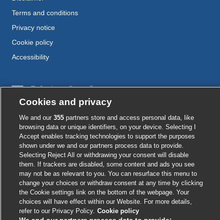
Terms and conditions
Privacy notice
Cookie policy
Accessibility
External
External
External
External
External
link
link
link
link
link
Cookies and privacy
opens
opens
opens
opens
opens
We and our
355
partners store and access personal data, like
© BMJ Publishing Group
2026
in
in
in
in
in
browsing data or unique identifiers, on your device. Selecting I
a
a
a
a
a
Accept enables tracking technologies to support the purposes
ISSN 2515-9615
new
new
new
new
new
shown under we and our partners process data to provide.
window
window
window
window
window
Selecting Reject All or withdrawing your consent will disable
them. If trackers are disabled, some content and ads you see
may not be as relevant to you. You can resurface this menu to
change your choices or withdraw consent at any time by clicking
the Cookie settings link on the bottom of the webpage. Your
choices will have effect within our Website. For more details,
refer to our Privacy Policy.
Cookie policy