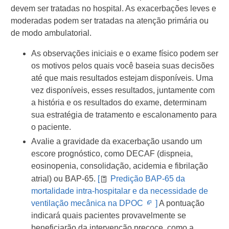
devem ser tratadas no hospital. As exacerbações leves e
moderadas podem ser tratadas na atenção primária ou
de modo ambulatorial.
As observações iniciais e o exame físico podem ser
os motivos pelos quais você baseia suas decisões
até que mais resultados estejam disponíveis. Uma
vez disponíveis, esses resultados, juntamente com
a história e os resultados do exame, determinam
sua estratégia de tratamento e escalonamento para
o paciente.
Avalie a gravidade da exacerbação usando um
escore prognóstico, como DECAF (dispneia,
eosinopenia, consolidação, acidemia e fibrilação
atrial) ou BAP-65.
[
Predição BAP-65 da
mortalidade intra-hospitalar e da necessidade de
Opens
ventilação mecânica na DPOC
]
​ A pontuação
in
indicará quais pacientes provavelmente se
new
beneficiarão da intervenção precoce, como a