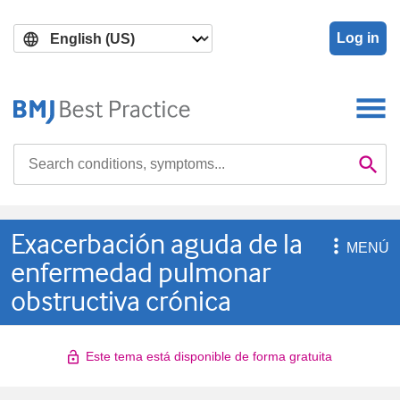
Skip
Skip
to
to
Log in
main
search
content
Search

Se
Exacerbación aguda de la

MENÚ
enfermedad pulmonar
obstructiva crónica
Este tema está disponible de forma gratuita