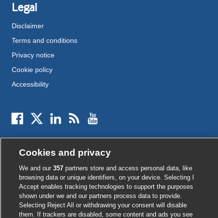
Legal
Disclaimer
Terms and conditions
Privacy notice
Cookie policy
Accessibility
External
External
External
External
External
link
link
link
link
link
opens
opens
opens
opens
opens
© BMJ Publishing Group
2026
in
in
in
in
in
Cookies and privacy
a
a
a
a
a
ISSN 2515-9615
new
new
new
new
new
We and our
357
partners store and access personal data, like
window
window
window
window
window
browsing data or unique identifiers, on your device. Selecting I
Accept enables tracking technologies to support the purposes
shown under we and our partners process data to provide.
Selecting Reject All or withdrawing your consent will disable
them. If trackers are disabled, some content and ads you see