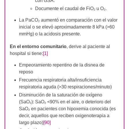
con GSA.
Documente el caudal de FiO₂ u O₂.
La PaCO₂ aumentó en comparación con el valor
inicial o se elevó aproximadamente 8 kPa (>60
mmHg) o la acidosis presente.
En el entorno comunitario
, derive al paciente al
hospital si tiene:
[1]
Empeoramiento repentino de la disnea de
reposo
Frecuencia respiratoria alta/insuficiencia
respiratoria aguda (>30 respiraciones/minuto)
Disminución de la saturación de oxígeno
(SaO₂): SaO₂ <90% en el aire, o deterioro del
SaO₂ en pacientes con hipoxemia conocida (es
decir, aquellos que reciben oxigenoterapia a
largo plazo)
[90]