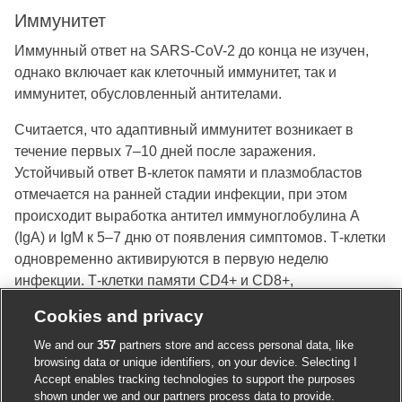
Иммунитет
Иммунный ответ на SARS-CoV-2 до конца не изучен,
однако включает как клеточный иммунитет, так и
иммунитет, обусловленный антителами.
Считается, что адаптивный иммунитет возникает в
течение первых 7–10 дней после заражения.
Устойчивый ответ B-клеток памяти и плазмобластов
отмечается на ранней стадии инфекции, при этом
происходит выработка антител иммуноглобулина A
(IgA) и IgM к 5–7 дню от появления симптомов. Т-клетки
одновременно активируются в первую неделю
инфекции. Т-клетки памяти CD4+ и CD8+,
специфичные для SARS-CoV-2, достигают пика через 2
Cookies and privacy
недели. Ответ со стороны антител и Т-клеток у каждого
пациента происходит по-разному и зависит от возраста
We and our
357
partners store and access personal data, like
browsing data or unique identifiers, on your device. Selecting I
и степени тяжести заболевания.
[1145]
Accept enables tracking technologies to support the purposes
shown under we and our partners process data to provide.