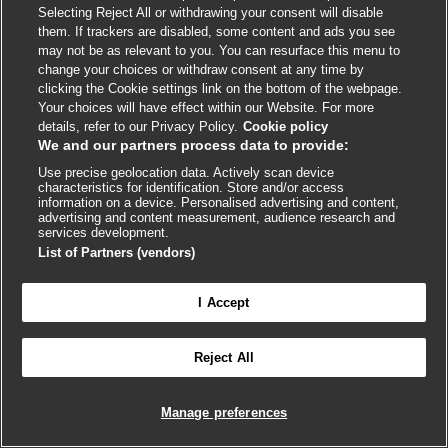
Иммунитет, обусловленный антителами
Selecting Reject All or withdrawing your consent will disable
them. If trackers are disabled, some content and ads you see
Приблизительно у 85–99% инфицированных
may not be as relevant to you. You can resurface this menu to
людей вырабатываются определяемые
change your choices or withdraw consent at any time by
нейтрализующие антитела в течение 4-х недель
clicking the Cookie settings link on the bottom of the webpage.
Your choices will have effect within our Website. For more
после естественного заражения. Однако это
details, refer to our Privacy Policy.
Cookie policy
зависит от тяжести заболевания, условий
We and our partners process data to provide:
исследования, времени с момента заражения и
Use precise geolocation data. Actively scan device
метода измерения антител.
[1146]
[1147]
characteristics for identification. Store and/or access
information on a device. Personalised advertising and content,
Доказательства умеренной силы указывают на то,
advertising and content measurement, audience research and
services development.
что у большинства взрослых после заражения
List of Partners (vendors)
вырабатываются определяемые уровни антител
IgM и IgG. Уровни IgM достигают пика в начале
I Accept
течения болезни приблизительно через 20 дней, а

FEEDBACK
затем снижаются. Уровни IgG достигают пика
приблизительно через 25 дней после появления
Reject All
Войдите в учетную запись, чтобы получить
симптомов и могут оставаться определяемым в
полноценный доступ к BMJ Best Practice
течение как минимум 120 дней. У большинства
Manage preferences
взрослых вырабатываются нейтрализующие