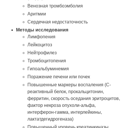
Венозная тромбоэмболия
Аритмии
Сердечная недостаточность
Методы исследования
Лимфопения
Лейкоцитоз
Нейтрофилез
Тромбоцитопения
Гипоальбуминемия
Поражение печени или почек
Повышенные маркеры воспаления (C-
реактивный белок, прокальцитонин,
ферритин, скорость оседания эритроцитов,
фактор некроза опухоли-альфа,
интерферон-гамма, интерлейкины,
лактатдегидрогеназа)
Повышенный уровень креатинкиназы