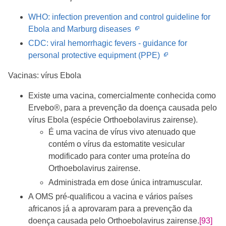
WHO: infection prevention and control guideline for
Opens
Ebola and Marburg diseases
in
CDC: viral hemorrhagic fevers - guidance for
new
Opens
personal protective equipment (PPE)
window
in
Vacinas: vírus Ebola
new
window
Existe uma vacina, comercialmente conhecida como
Ervebo®, para a prevenção da doença causada pelo
vírus Ebola (espécie Orthoebolavirus zairense).
É uma vacina de vírus vivo atenuado que
contém o vírus da estomatite vesicular
modificado para conter uma proteína do
Orthoebolavirus zairense.
Administrada em dose única intramuscular.
A OMS pré-qualificou a vacina e vários países
africanos já a aprovaram para a prevenção da
doença causada pelo Orthoebolavirus zairense.
[93]