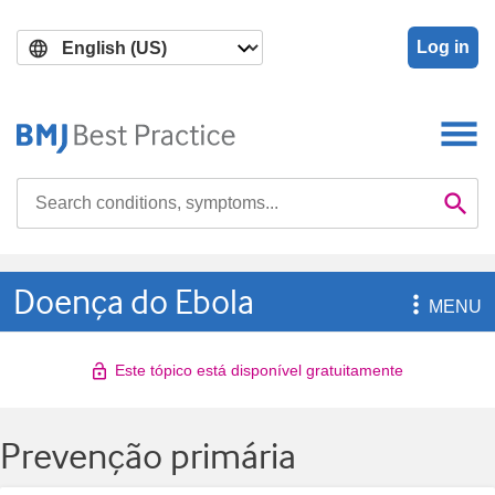
Skip
Skip
to
to
Log in
main
search
content
Search

Se
Doença do Ebola

MENU
Este tópico está disponível gratuitamente
Prevenção primária