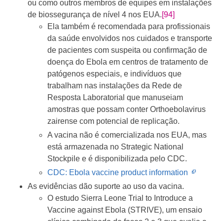
ou como outros membros de equipes em instalações
de biossegurança de nível 4 nos EUA.
[94]
Ela também é recomendada para profissionais
da saúde envolvidos nos cuidados e transporte
de pacientes com suspeita ou confirmação de
doença do Ebola em centros de tratamento de
patógenos especiais, e indivíduos que
trabalham nas instalações da Rede de
Resposta Laboratorial que manuseiam
amostras que possam conter Orthoebolavirus
zairense com potencial de replicação.
A vacina não é comercializada nos EUA, mas
está armazenada no Strategic National
Stockpile e é disponibilizada pelo CDC.
Opens
CDC: Ebola vaccine product information
in
As evidências dão suporte ao uso da vacina.
new
O estudo Sierra Leone Trial to Introduce a
windo
Vaccine against Ebola (STRIVE), um ensaio