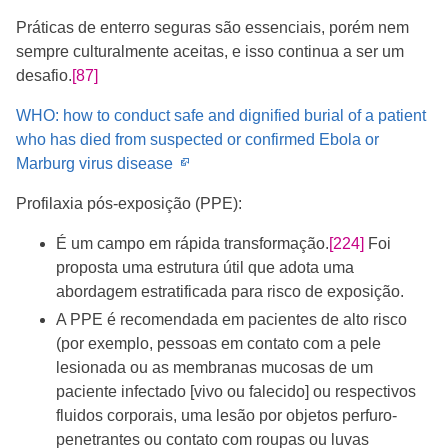
Práticas de enterro seguras são essenciais, porém nem
sempre culturalmente aceitas, e isso continua a ser um
desafio.
[87]
WHO: how to conduct safe and dignified burial of a patient
who has died from suspected or confirmed Ebola or
Opens
Marburg virus disease
in
Profilaxia pós-exposição (PPE):
new
window
É um campo em rápida transformação.
[224]
Foi
proposta uma estrutura útil que adota uma
abordagem estratificada para risco de exposição.
A PPE é recomendada em pacientes de alto risco
(por exemplo, pessoas em contato com a pele
lesionada ou as membranas mucosas de um
paciente infectado [vivo ou falecido] ou respectivos
fluidos corporais, uma lesão por objetos perfuro-
penetrantes ou contato com roupas ou luvas