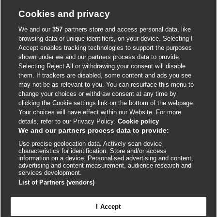
Cookie policy
Cookies and privacy
Accessibility
We and our
357
partners store and access personal data, like
browsing data or unique identifiers, on your device. Selecting I
Accept enables tracking technologies to support the purposes
shown under we and our partners process data to provide.
External
External
External
External
External
Selecting Reject All or withdrawing your consent will disable
link
link
link
link
link
them. If trackers are disabled, some content and ads you see
opens
opens
opens
opens
opens
may not be as relevant to you. You can resurface this menu to
© BMJ Publishing Group
2026
in
in
in
in
in
change your choices or withdraw consent at any time by
a
a
a
a
a
clicking the Cookie settings link on the bottom of the webpage.
ISSN 2515-9615
new
new
new
new
new
Your choices will have effect within our Website. For more
window
window
window
window
window
details, refer to our Privacy Policy.
Cookie policy
We and our partners process data to provide:
Use precise geolocation data. Actively scan device
characteristics for identification. Store and/or access
information on a device. Personalised advertising and content,
advertising and content measurement, audience research and
services development.
List of Partners (vendors)
Cookie settings
I Accept