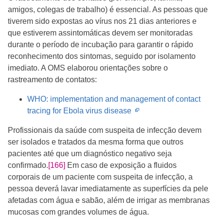
new
amigos, colegas de trabalho) é essencial. As pessoas que
window
tiverem sido expostas ao vírus nos 21 dias anteriores e
que estiverem assintomáticas devem ser monitoradas
durante o período de incubação para garantir o rápido
reconhecimento dos sintomas, seguido por isolamento
imediato. A OMS elaborou orientações sobre o
rastreamento de contatos:
WHO: implementation and management of contact
Opens
tracing for Ebola virus disease
in
Profissionais da saúde com suspeita de infecção devem
new
ser isolados e tratados da mesma forma que outros
window
pacientes até que um diagnóstico negativo seja
confirmado.
[166]
​ Em caso de exposição a fluidos
corporais de um paciente com suspeita de infecção, a
pessoa deverá lavar imediatamente as superfícies da pele
afetadas com água e sabão, além de irrigar as membranas
mucosas com grandes volumes de água.