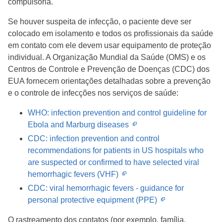
compulsória.
Se houver suspeita de infecção, o paciente deve ser
colocado em isolamento e todos os profissionais da saúde
em contato com ele devem usar equipamento de proteção
individual. A Organização Mundial da Saúde (OMS) e os
Centros de Controle e Prevenção de Doenças (CDC) dos
EUA fornecem orientações detalhadas sobre a prevenção
e o controle de infecções nos serviços de saúde:
WHO: infection prevention and control guideline for
Opens
Ebola and Marburg diseases
in
CDC: infection prevention and control
new
recommendations for patients in US hospitals who
window
are suspected or confirmed to have selected viral
Opens
hemorrhagic fevers (VHF)
in
CDC: viral hemorrhagic fevers - guidance for
new
Opens
personal protective equipment (PPE)
window
in
O rastreamento dos contatos (por exemplo, família,