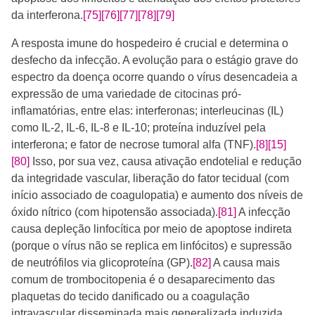
da interferona.
[75]
[76]
[77]
[78]
[79]
A resposta imune do hospedeiro é crucial e determina o
desfecho da infecção. A evolução para o estágio grave do
espectro da doença ocorre quando o vírus desencadeia a
expressão de uma variedade de citocinas pró-
inflamatórias, entre elas: interferonas; interleucinas (IL)
como IL-2, IL-6, IL-8 e IL-10; proteína induzível pela
interferona; e fator de necrose tumoral alfa (TNF).
[8]
[15]
[80]
Isso, por sua vez, causa ativação endotelial e redução
da integridade vascular, liberação do fator tecidual (com
início associado de coagulopatia) e aumento dos níveis de
óxido nítrico (com hipotensão associada).
[81]
A infecção
causa depleção linfocítica por meio de apoptose indireta
(porque o vírus não se replica em linfócitos) e supressão
de neutrófilos via glicoproteína (GP).
[82]
A causa mais
comum de trombocitopenia é o desaparecimento das
plaquetas do tecido danificado ou a coagulação
intravascular disseminada mais generalizada induzida