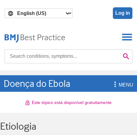
Skip
Skip
to
to
Log in
main
search
content
Search

Se
Doença do Ebola

MENU
Este tópico está disponível gratuitamente
Etiologia