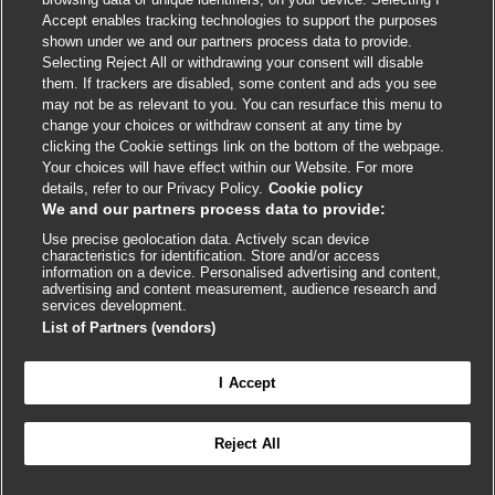
Accept enables tracking technologies to support the purposes
shown under we and our partners process data to provide.
External
External
External
External
External
Selecting Reject All or withdrawing your consent will disable
link
link
link
link
link
them. If trackers are disabled, some content and ads you see
opens
opens
opens
opens
opens
may not be as relevant to you. You can resurface this menu to
© BMJ Publishing Group
2026
in
in
in
in
in
change your choices or withdraw consent at any time by
a
a
a
a
a
clicking the Cookie settings link on the bottom of the webpage.
ISSN 2515-9615
new
new
new
new
new
Your choices will have effect within our Website. For more
window
window
window
window
window
details, refer to our Privacy Policy.
Cookie policy
We and our partners process data to provide:
Use precise geolocation data. Actively scan device
characteristics for identification. Store and/or access
information on a device. Personalised advertising and content,
advertising and content measurement, audience research and
services development.
List of Partners (vendors)
Cookie settings
I Accept

FEEDBACK
Reject All
Conectar-se para acessar todo o BMJ Best Practice