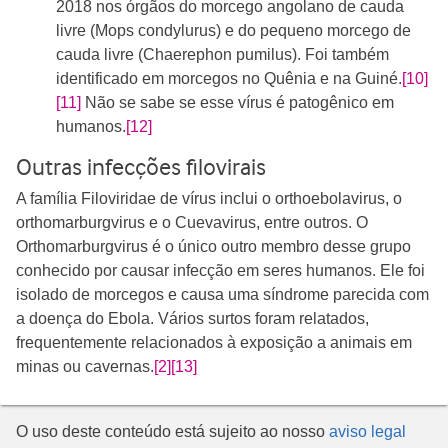
2018 nos órgãos do morcego angolano de cauda
livre (Mops condylurus) e do pequeno morcego de
cauda livre (Chaerephon pumilus). Foi também
identificado em morcegos no Quênia e na Guiné.
[10]
[11]
Não se sabe se esse vírus é patogênico em
humanos.
[12]
Outras infecções filovirais
A família Filoviridae de vírus inclui o orthoebolavirus, o
orthomarburgvirus e o Cuevavirus, entre outros. O
Orthomarburgvirus é o único outro membro desse grupo
conhecido por causar infecção em seres humanos. Ele foi
isolado de morcegos e causa uma síndrome parecida com
a doença do Ebola. Vários surtos foram relatados,
frequentemente relacionados à exposição a animais em
minas ou cavernas.
[2]
[13]
O uso deste conteúdo está sujeito ao nosso
aviso legal