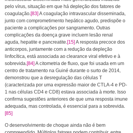
pelo vírus, situação em que há depleção dos fatores de
coagulação.
[83]
A coagulação intravascular disseminada,
junto com comprometimento hepático agudo, predispõe o
paciente a complicações por sangramento. Outras
complicações da doença grave incluem lesão renal
aguda, hepatite e pancreatite.
[15]
A resposta precoce dos
anticorpos, juntamente com a redução da depleção
linfocítica, está associada ao clearance viral efetivo e à
sobrevida.
[84]
A citometria de fluxo, que foi usada em um
centro de tratamento na Guiné durante o surto de 2014,
demonstrou que a desregulação das células T
(caracterizada por uma expressão maior de CTLA-4 e PD-
1 nas células CD4 e CD8) estava associada à morte. Isso
confirma sugestões anteriores de que uma resposta imune
adequada, mas controlada, é essencial para a sobrevida.
[85]
O desenvolvimento de choque ainda não é bem
compreendido. Múltiplos fatores podem contribuir, entre