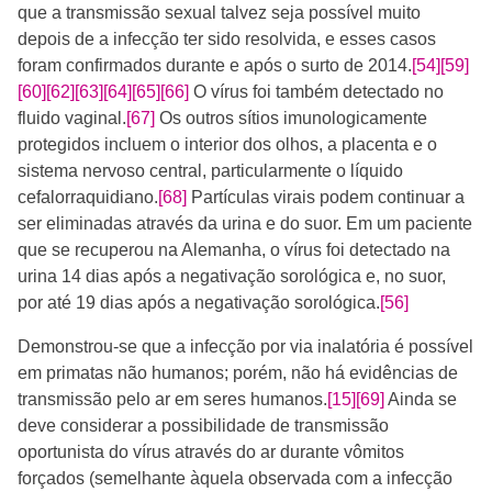
que a transmissão sexual talvez seja possível muito
depois de a infecção ter sido resolvida,​​ e esses casos
foram confirmados durante e após o surto de 2014.
[54]
[59]
[60]
[62]
[63]
[64]
[65]
[66]
​​ O vírus foi também detectado no
fluido vaginal.
[67]
Os outros sítios imunologicamente
protegidos incluem o interior dos olhos, a placenta e o
sistema nervoso central, particularmente o líquido
cefalorraquidiano.
[68]
​​ Partículas virais podem continuar a
ser eliminadas através da urina e do suor. Em um paciente
que se recuperou na Alemanha, o vírus foi detectado na
urina 14 dias após a negativação sorológica e, no suor,
por até 19 dias após a negativação sorológica.
[56]
Demonstrou-se que a infecção por via inalatória é possível
em primatas não humanos; porém, não há evidências de
transmissão pelo ar em seres humanos.
[15]
[69]
​ Ainda se
deve considerar a possibilidade de transmissão
oportunista do vírus através do ar durante vômitos
forçados (semelhante àquela observada com a infecção