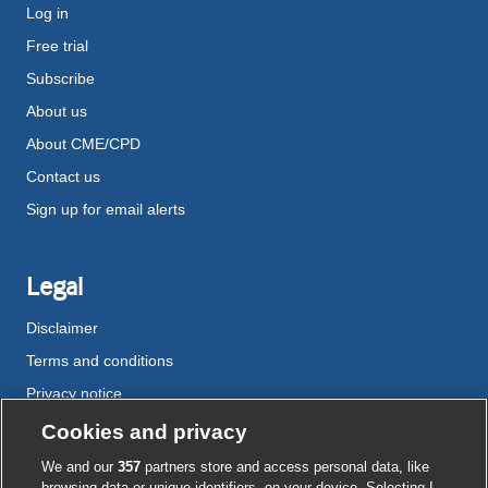
Log in
Free trial
Subscribe
About us
About CME/CPD
Contact us
Sign up for email alerts
Legal
Disclaimer
Terms and conditions
Privacy notice
Cookie policy
Cookies and privacy
Accessibility
We and our
357
partners store and access personal data, like
browsing data or unique identifiers, on your device. Selecting I