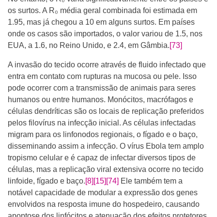
os surtos. A R₀ média geral combinada foi estimada em
1.95, mas já chegou a 10 em alguns surtos. Em países
onde os casos são importados, o valor variou de 1.5, nos
EUA, a 1.6, no Reino Unido, e 2.4, em Gâmbia.
[73]
A invasão do tecido ocorre através de fluido infectado que
entra em contato com rupturas na mucosa ou pele. Isso
pode ocorrer com a transmissão de animais para seres
humanos ou entre humanos. Monócitos, macrófagos e
células dendríticas são os locais de replicação preferidos
pelos filovírus na infecção inicial. As células infectadas
migram para os linfonodos regionais, o fígado e o baço,
disseminando assim a infecção. O vírus Ebola tem amplo
tropismo celular e é capaz de infectar diversos tipos de
células, mas a replicação viral extensiva ocorre no tecido
linfoide, fígado e baço.
[8]
[15]
[74]
Ele também tem a
notável capacidade de modular a expressão dos genes
envolvidos na resposta imune do hospedeiro, causando
apoptose dos linfócitos e atenuação dos efeitos protetores