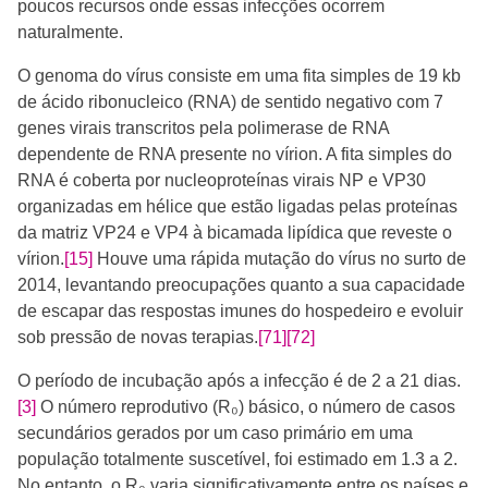
poucos recursos onde essas infecções ocorrem
naturalmente.
O genoma do vírus consiste em uma fita simples de 19 kb
de ácido ribonucleico (RNA) de sentido negativo com 7
genes virais transcritos pela polimerase de RNA
dependente de RNA presente no vírion. A fita simples do
RNA é coberta por nucleoproteínas virais NP e VP30
organizadas em hélice que estão ligadas pelas proteínas
da matriz VP24 e VP4 à bicamada lipídica que reveste o
vírion.
[15]
Houve uma rápida mutação do vírus no surto de
2014, levantando preocupações quanto a sua capacidade
de escapar das respostas imunes do hospedeiro e evoluir
sob pressão de novas terapias.
[71]
[72]
O período de incubação após a infecção é de 2 a 21 dias.
[3]
​ O número reprodutivo (R₀) básico, o número de casos
secundários gerados por um caso primário em uma
população totalmente suscetível, foi estimado em 1.3 a 2.
No entanto, o R₀ varia significativamente entre os países e