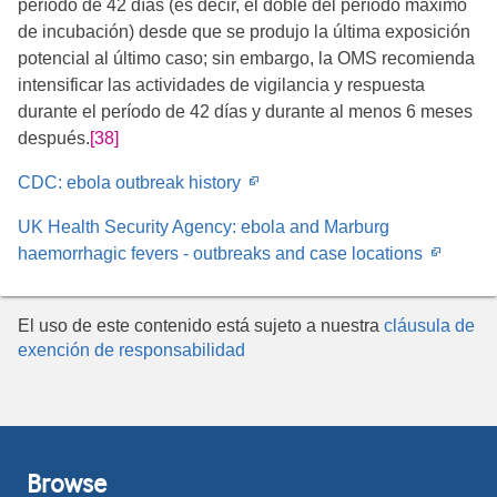
período de 42 días (es decir, el doble del período máximo
de incubación) desde que se produjo la última exposición
potencial al último caso; sin embargo, la OMS recomienda
intensificar las actividades de vigilancia y respuesta
durante el período de 42 días y durante al menos 6 meses
después.
[38]
Opens
CDC: ebola outbreak history
in
UK Health Security Agency: ebola and Marburg
new
Opens
haemorrhagic fevers - outbreaks and case locations
window
in
new
El uso de este contenido está sujeto a nuestra
cláusula de
windo
exención de responsabilidad
Browse