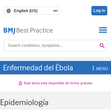
Skip
Skip
to
to
Log in
main
search
content
Search

Se
Enfermedad del Ébola

MENÚ
Este tema está disponible de forma gratuita
Epidemiología