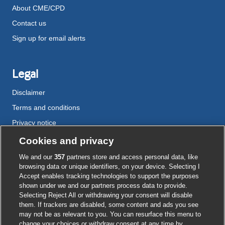
About CME/CPD
Contact us
Sign up for email alerts
Legal
Disclaimer
Terms and conditions
Privacy notice
Cookie policy
Cookies and privacy
Accessibility
We and our
357
partners store and access personal data, like
browsing data or unique identifiers, on your device. Selecting I
Accept enables tracking technologies to support the purposes
shown under we and our partners process data to provide.
External
External
External
External
External
Selecting Reject All or withdrawing your consent will disable
link
link
link
link
link
them. If trackers are disabled, some content and ads you see
opens
opens
opens
opens
opens
may not be as relevant to you. You can resurface this menu to
© BMJ Publishing Group
2026
in
in
in
in
in
change your choices or withdraw consent at any time by