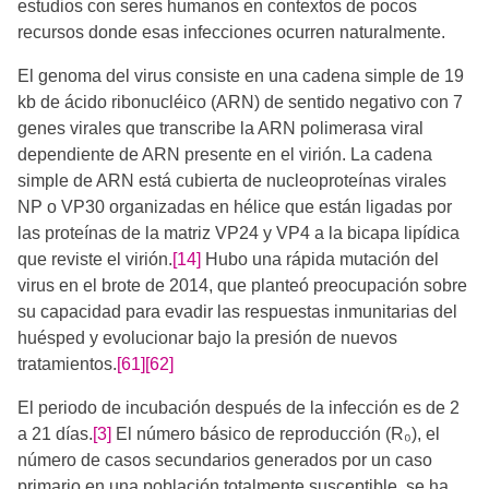
estudios con seres humanos en contextos de pocos
recursos donde esas infecciones ocurren naturalmente.
El genoma del virus consiste en una cadena simple de 19
kb de ácido ribonucléico (ARN) de sentido negativo con 7
genes virales que transcribe la ARN polimerasa viral
dependiente de ARN presente en el virión. La cadena
simple de ARN está cubierta de nucleoproteínas virales
NP o VP30 organizadas en hélice que están ligadas por
las proteínas de la matriz VP24 y VP4 a la bicapa lipídica
que reviste el virión.
[14]
Hubo una rápida mutación del
virus en el brote de 2014, que planteó preocupación sobre
su capacidad para evadir las respuestas inmunitarias del
huésped y evolucionar bajo la presión de nuevos
tratamientos.
[61]
[62]
El periodo de incubación después de la infección es de 2
a 21 días.
[3]
​ El número básico de reproducción (R₀), el
número de casos secundarios generados por un caso
primario en una población totalmente susceptible, se ha