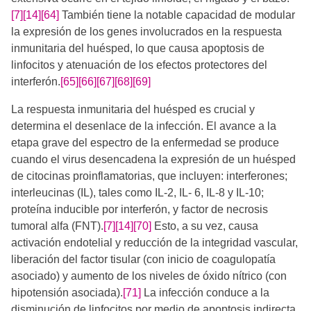
[7]
[14]
[64]
También tiene la notable capacidad de modular
la expresión de los genes involucrados en la respuesta
inmunitaria del huésped, lo que causa apoptosis de
linfocitos y atenuación de los efectos protectores del
interferón.
[65]
[66]
[67]
[68]
[69]
La respuesta inmunitaria del huésped es crucial y
determina el desenlace de la infección. El avance a la
etapa grave del espectro de la enfermedad se produce
cuando el virus desencadena la expresión de un huésped
de citocinas proinflamatorias, que incluyen: interferones;
interleucinas (IL), tales como IL-2, IL- 6, IL-8 y IL-10;
proteína inducible por interferón, y factor de necrosis
tumoral alfa (FNT).
[7]
[14]
[70]
Esto, a su vez, causa
activación endotelial y reducción de la integridad vascular,
liberación del factor tisular (con inicio de coagulopatía
asociado) y aumento de los niveles de óxido nítrico (con
hipotensión asociada).
[71]
La infección conduce a la
disminución de linfocitos por medio de apoptosis indirecta