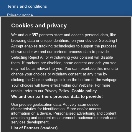
Terms and conditions
Privacy notice
Cookie policy
Cookies and privacy
Accessibility
We and our
357
partners store and access personal data, like
browsing data or unique identifiers, on your device. Selecting I
Accept enables tracking technologies to support the purposes
shown under we and our partners process data to provide.
External
External
External
External
External
Selecting Reject All or withdrawing your consent will disable
link
link
link
link
link
them. If trackers are disabled, some content and ads you see
opens
opens
opens
opens
opens
may not be as relevant to you. You can resurface this menu to
© BMJ Publishing Group
2026
in
in
in
in
in
change your choices or withdraw consent at any time by
a
a
a
a
a
clicking the Cookie settings link on the bottom of the webpage.
ISSN 2515-9615
new
new
new
new
new
Your choices will have effect within our Website. For more
window
window
window
window
window
details, refer to our Privacy Policy.
Cookie policy
We and our partners process data to provide:
Use precise geolocation data. Actively scan device
characteristics for identification. Store and/or access
information on a device. Personalised advertising and content,
advertising and content measurement, audience research and
services development.
List of Partners (vendors)