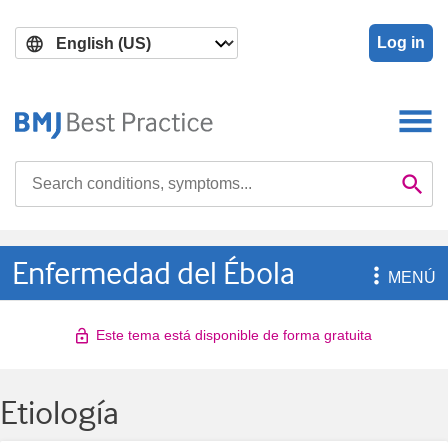
Skip
Skip
to
to
Log in
main
search
content
Search

Se
Enfermedad del Ébola

MENÚ
Este tema está disponible de forma gratuita
Etiología