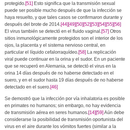
protegido.
[51]
​ Esto significa que la transmisión sexual
puede ser posible mucho después de que la infección se
haya resuelto,​​ y que tales casos se confirmaron durante y
después del brote de 2014.
[44]
[49]
[50]
[52]
[53]
[54]
[55]
[56]
El virus también se detectó en el fluido vaginal.
[57]
Otros
sitios inmunológicamente protegidos son el interior de los
ojos, la placenta y el sistema nervioso central, en
particular el líquido cefalorraquídeo.
[58]
​​ La replicación
viral puede continuar en la orina y el sudor. En un paciente
que se recuperó en Alemania, se detectó el virus en la
orina 14 días después de no haberse detectado en el
suero, y en el sudor hasta 19 días después de no haberse
detectado en el suero.
[46]
Se demostró que la infección por vía inhalatoria es posible
en primates no humanos; sin embargo, no hay evidencia
de transmisión aérea en seres humanos.
[14]
[59]
​ Aún debe
considerarse la posibilidad de transmisión oportunista del
virus en el aire durante los vómitos fuertes (similar a la