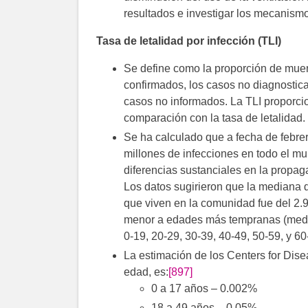
resultados e investigar los mecanism
Tasa de letalidad por infección (TLI)
Se define como la proporción de muert
confirmados, los casos no diagnosticad
casos no informados. La TLI proporci
comparación con la tasa de letalidad.
Se ha calculado que a fecha de febr
millones de infecciones en todo el m
diferencias sustanciales en la propaga
Los datos sugirieron que la mediana d
que viven en la comunidad fue del 2.
menor a edades más tempranas (medi
0-19, 20-29, 30-39, 40-49, 50-59, y 6
La estimación de los Centers for Dis
edad, es:
[897]
0 a 17 años – 0.002%
18 a 49 años – 0.05%