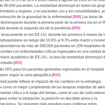
e 80,000 pacientes. La mortalidad disminuyó en todos los gru
 hombres y mujeres, y en pacientes con y sin comorbilidades, p
isminución de la gravedad de la enfermedad.
[888]
Las tasas de
 disminuyeron durante la primera parte de la primera ola en el 
ida durante la segunda ola de la pandemia.
[889]
 bruscamente en los EE.UU. durante los primeros 6 meses de l
rahospitalaria se redujo del 10.6% al 9.3% entre marzo y novie
tadounidense de más de 500,000 pacientes en 209 hospitales d
acientes con enfermedades críticas ingresados en una unidad d
nitario académico de EE.UU., la tasa de mortalidad disminuyó d
estudio.
[893]
 del 16% para los pacientes generales ingresados en el hospital
iaron según la zona geográfica.
[894]
dad puede reflejar el impacto de los cambios en la estrategia
 así como un mejor cumplimiento de las terapias estándar de ate
edad crítica a lo largo del tiempo, como el uso de corticostero
para evitar la intubación, la posición en decúbito prono y la
 mecánica. Se requieren más estudios para confirmar estos