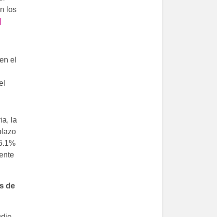
n los
]
en el
el
ia, la
plazo
66.1%
ente
as de
udio