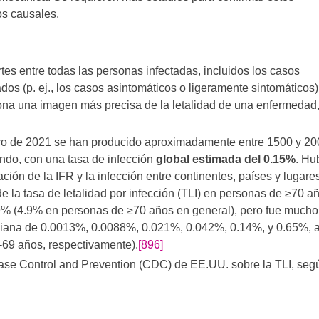
os causales.
es entre todas las personas infectadas, incluidos los casos
os (p. ej., los casos asintomáticos o ligeramente sintomáticos)
ona una imagen más precisa de la letalidad de una enfermedad
ero de 2021 se han producido aproximadamente entre 1500 y 20
undo, con una tasa de infección
global estimada del 0.15%
. Hu
ción de la IFR y la infección entre continentes, países y lugares
e la tasa de letalidad por infección (TLI) en personas de ≥70 a
9% (4.9% en personas de ≥70 años en general), pero fue mucho
ana de 0.0013%, 0.0088%, 0.021%, 0.042%, 0.14%, y 0.65%, a
0-69 años, respectivamente).
[896]
ease Control and Prevention (CDC) de EE.UU. sobre la TLI, seg