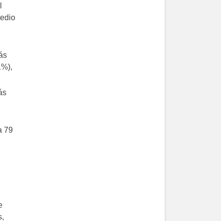
l
Medio
ás
1%),
ás
a 79
e
s,