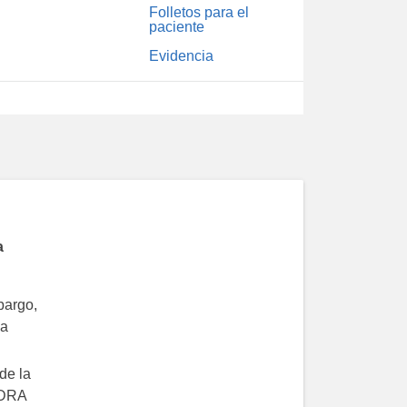
Folletos para el
paciente
Evidencia
a
bargo,
ia
de la
SDRA