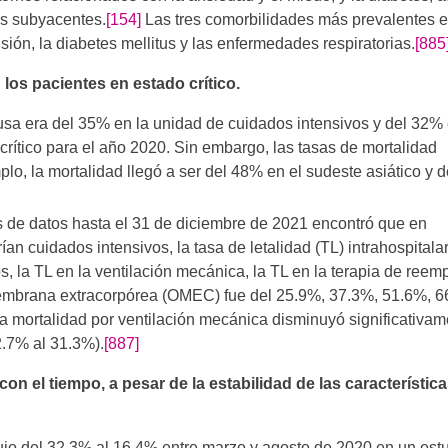
s subyacentes.
[154]
Las tres comorbilidades más prevalentes e
nsión, la diabetes mellitus y las enfermedades respiratorias.
[885
los pacientes en estado crítico.
usa era del 35% en la unidad de cuidados intensivos y del 32% 
crítico para el año 2020. Sin embargo, las tasas de mortalidad
lo, la mortalidad llegó a ser del 48% en el sudeste asiático y d
s de datos hasta el 31 de diciembre de 2021 encontró que en
an cuidados intensivos, la tasa de letalidad (TL) intrahospitalar
s, la TL en la ventilación mecánica, la TL en la terapia de reem
 membrana extracorpórea (OMEC) fue del 25.9%, 37.3%, 51.6%, 
a mortalidad por ventilación mecánica disminuyó significativam
2.7% al 31.3%).
[887]
n el tiempo, a pesar de la estabilidad de las característic
dujo del 32.3% al 16.4% entre marzo y agosto de 2020 en un est