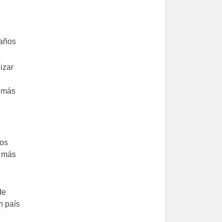
 años
izar
n más
dos
s más
de
n país