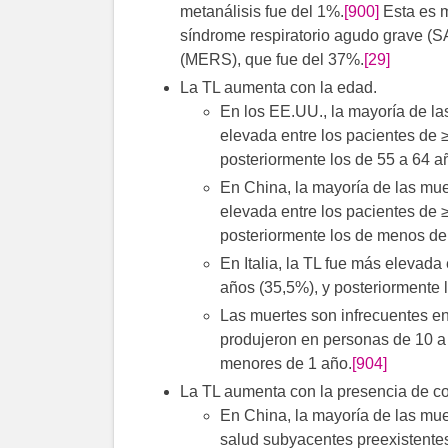
metanálisis fue del 1%.
[900]
Esta es m
síndrome respiratorio agudo grave (SA
(MERS), que fue del 37%.
[29]
La TL aumenta con la edad.
En los EE.UU., la mayoría de la
elevada entre los pacientes de
posteriormente los de 55 a 64 a
En China, la mayoría de las mue
elevada entre los pacientes de 
posteriormente los de menos de
En Italia, la TL fue más elevada
años (35,5%), y posteriormente 
Las muertes son infrecuentes en
produjeron en personas de 10 a
menores de 1 año.
[904]
La TL aumenta con la presencia de c
En China, la mayoría de las mu
salud subyacentes preexistente