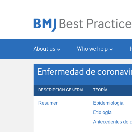
Skip
Skip
to
to
main
search
content
About us
Who we help
Enfermedad de coronavi
DESCRIPCIÓN GENERAL
TEORÍA
Resumen
Epidemiología
Etiología
Antecedentes de 