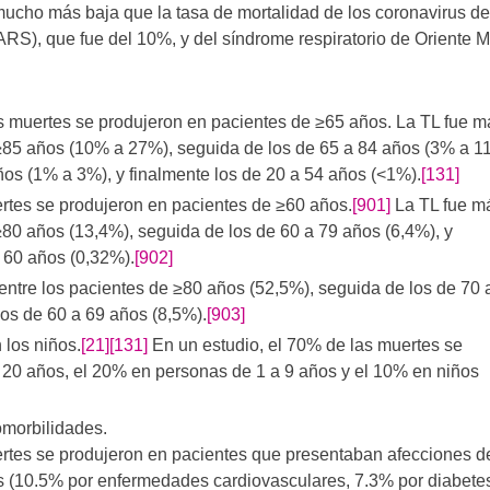
ucho más baja que la tasa de mortalidad de los coronavirus de
RS), que fue del 10%, y del síndrome respiratorio de Oriente 
s muertes se produjeron en pacientes de ≥65 años. La TL fue m
 ≥85 años (10% a 27%), seguida de los de 65 a 84 años (3% a 1
ños (1% a 3%), y finalmente los de 20 a 54 años (<1%).
[131]
rtes se produjeron en pacientes de ≥60 años.
[901]
La TL fue m
≥80 años (13,4%), seguida de los de 60 a 79 años (6,4%), y
 60 años (0,32%).
[902]
 entre los pacientes de ≥80 años (52,5%), seguida de los de 70 
los de 60 a 69 años (8,5%).
[903]
 los niños.
[21]
[131]
En un estudio, el 70% de las muertes se
 20 años, el 20% en personas de 1 a 9 años y el 10% en niños
omorbilidades.
ertes se produjeron en pacientes que presentaban afecciones d
s (10.5% por enfermedades cardiovasculares, 7.3% por diabete