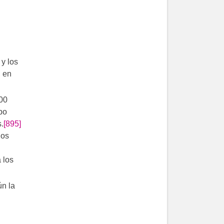
 y los
, en
00
bo
.
[895]
ños
 los
ún la