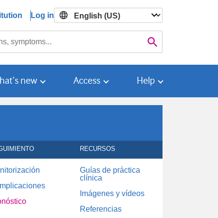
tution
Log in

Search
hat’s new
Access
Help
GUIMIENTO
RECURSOS
nitorización
Guías de práctica
clínica
mplicaciones
Imágenes y vídeos
onóstico
Referencias