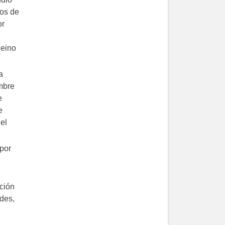
pos de
or
Reino
a
mbre
e
e
el
 por
nción
ides,