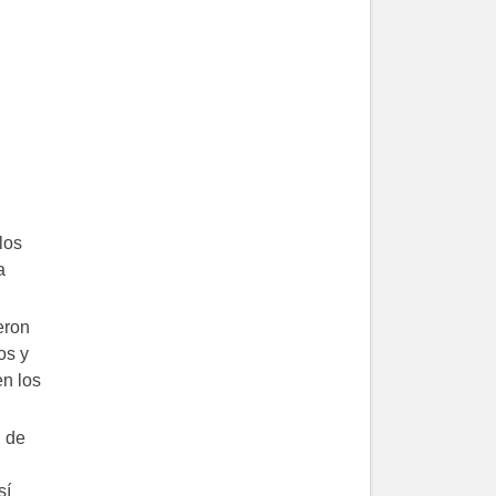
los
a
eron
os y
n los
 de
sí