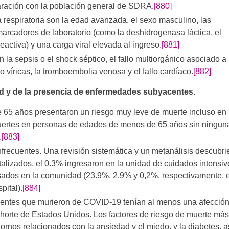
ración con la población general de SDRA.
[880]
a respiratoria son la edad avanzada, el sexo masculino, las
arcadores de laboratorio (como la deshidrogenasa láctica, el
reactiva) y una carga viral elevada al ingreso.
[881]
la sepsis o el shock séptico, el fallo multiorgánico asociado a
o víricas, la tromboembolia venosa y el fallo cardíaco.
[882]
ad y de la presencia de enfermedades subyacentes.
65 años presentaron un riesgo muy leve de muerte incluso en 
muertes en personas de edades de menos de 65 años sin ningun
.
[883]
frecuentes. Una revisión sistemática y un metanálisis descubri
talizados, el 0.3% ingresaron en la unidad de cuidados intensiv
sados en la comunidad (23.9%, 2.9% y 0,2%, respectivamente, e
pital).
[884]
entes que murieron de COVID-19 tenían al menos una afección
horte de Estados Unidos. Los factores de riesgo de muerte más
ornos relacionados con la ansiedad y el miedo, y la diabetes, a