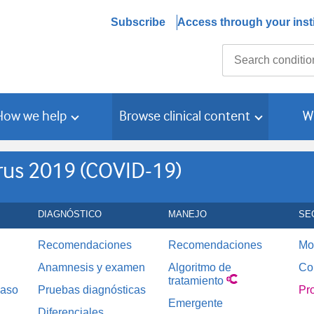
Subscribe
Access through your insti
Search
How we help
Browse clinical content
W
rus 2019 (COVID-19)
DIAGNÓSTICO
MANEJO
SE
Recomendaciones
Recomendaciones
Mo
Anamnesis y examen
Algoritmo de
Co
tratamiento
caso
Pruebas diagnósticas
Pr
Emergente
Diferenciales