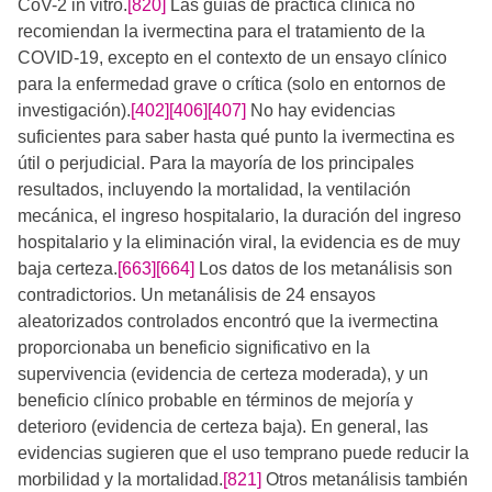
CoV-2 in vitro.
[820]
Las guías de práctica clínica no
recomiendan la ivermectina para el tratamiento de la
COVID-19, excepto en el contexto de un ensayo clínico
para la enfermedad grave o crítica (solo en entornos de
investigación).
[402]
[406]
[407]
​​​​​ No hay evidencias
suficientes para saber hasta qué punto la ivermectina es
útil o perjudicial. Para la mayoría de los principales
resultados, incluyendo la mortalidad, la ventilación
mecánica, el ingreso hospitalario, la duración del ingreso
hospitalario y la eliminación viral, la evidencia es de muy
baja certeza.
[663]
[664]
​​​​​​​ Los datos de los metanálisis son
contradictorios. Un metanálisis de 24 ensayos
aleatorizados controlados encontró que la ivermectina
proporcionaba un beneficio significativo en la
supervivencia (evidencia de certeza moderada), y un
beneficio clínico probable en términos de mejoría y
deterioro (evidencia de certeza baja). En general, las
evidencias sugieren que el uso temprano puede reducir la
morbilidad y la mortalidad.
[821]
Otros metanálisis también