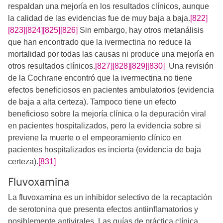
respaldan una mejoría en los resultados clínicos, aunque
la calidad de las evidencias fue de muy baja a baja.
[822]
[823]
[824]
[825]
[826]
Sin embargo, hay otros metanálisis
que han encontrado que la ivermectina no reduce la
mortalidad por todas las causas ni produce una mejoría en
otros resultados clínicos.​
[827]
[828]
[829]
[830]
​​​​ ​ Una revisión
de la Cochrane encontró que la ivermectina no tiene
efectos beneficiosos en pacientes ambulatorios (evidencia
de baja a alta certeza). Tampoco tiene un efecto
beneficioso sobre la mejoría clínica o la depuración viral
en pacientes hospitalizados, pero la evidencia sobre si
previene la muerte o el empeoramiento clínico en
pacientes hospitalizados es incierta (evidencia de baja
certeza).
[831]
Fluvoxamina
La fluvoxamina es un inhibidor selectivo de la recaptación
de serotonina que presenta efectos antiinflamatorios y
posiblemente antivirales. Las guías de práctica clínica