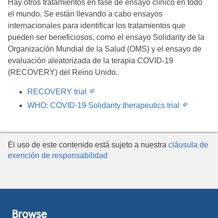
Hay otros tratamientos en fase de ensayo clínico en todo
el mundo. Se están llevando a cabo ensayos
internacionales para identificar los tratamientos que
pueden ser beneficiosos, como el ensayo Solidarity de la
Organización Mundial de la Salud (OMS) y el ensayo de
evaluación aleatorizada de la terapia COVID-19
(RECOVERY) del Reino Unido.
Opens
RECOVERY trial
in
Opens
WHO: COVID-19 Solidarity therapeutics trial
new
in
window
new
window
El uso de este contenido está sujeto a nuestra
cláusula de
exención de responsabilidad
Browse