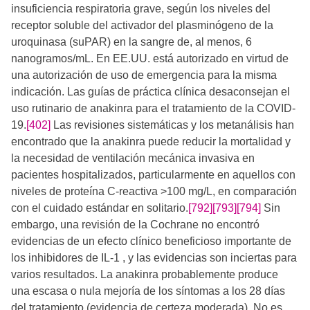
insuficiencia respiratoria grave, según los niveles del
receptor soluble del activador del plasminógeno de la
uroquinasa (suPAR) en la sangre de, al menos, 6
nanogramos/mL. En EE.UU. está autorizado en virtud de
una autorización de uso de emergencia para la misma
indicación. Las guías de práctica clínica desaconsejan el
uso rutinario de anakinra para el tratamiento de la COVID-
19.​
[402]
​​ Las revisiones sistemáticas y los metanálisis han
encontrado que la anakinra puede reducir la mortalidad y
la necesidad de ventilación mecánica invasiva en
pacientes hospitalizados, particularmente en aquellos con
niveles de proteína C-reactiva >100 mg/L, en comparación
con el cuidado estándar en solitario.
[792]
[793]
[794]
​ Sin
embargo, una revisión de la Cochrane no encontró
evidencias de un efecto clínico beneficioso importante de
los inhibidores de IL-1 , y las evidencias son inciertas para
varios resultados. La anakinra probablemente produce
una escasa o nula mejoría de los síntomas a los 28 días
del tratamiento (evidencia de certeza moderada). No es