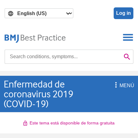
Skip
Skip
to
to
Log in
main
search
content
Search

Se
Enfermedad de

MENÚ
coronavirus 2019
(COVID-19)
Este tema está disponible de forma gratuita