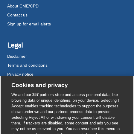
About CME/CPD
Contact us
Sign up for email alerts
Legal
Disclaimer
Terms and conditions
Privacy notice
Cookie policy
Cookies and privacy
Accessibility
We and our
357
partners store and access personal data, like
browsing data or unique identifiers, on your device. Selecting I
Accept enables tracking technologies to support the purposes
shown under we and our partners process data to provide.
External
External
External
External
External
Selecting Reject All or withdrawing your consent will disable
link
link
link
link
link
them. If trackers are disabled, some content and ads you see
opens
opens
opens
opens
opens
may not be as relevant to you. You can resurface this menu to
© BMJ Publishing Group
2026
in
in
in
in
in