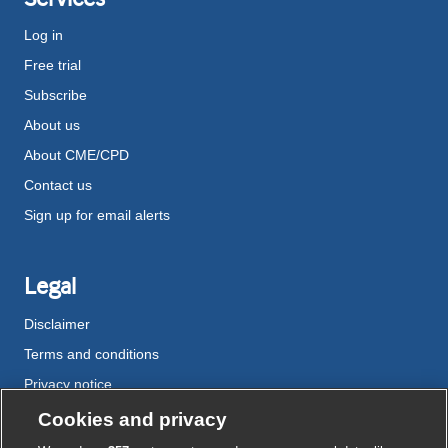
Log in
Free trial
Subscribe
About us
About CME/CPD
Contact us
Sign up for email alerts
Legal
Disclaimer
Terms and conditions
Privacy notice
Cookie policy
Cookies and privacy
Accessibility