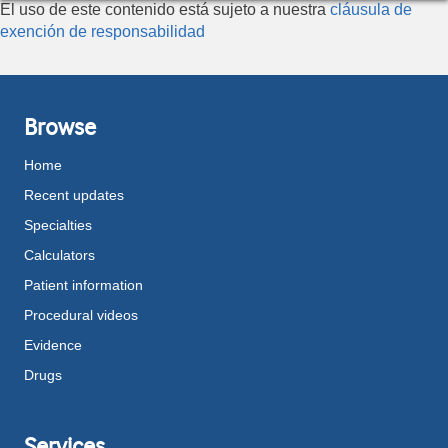
El uso de este contenido está sujeto a nuestra
cláusula de
exención de responsabilidad
Browse
Home
Recent updates
Specialties
Calculators
Patient information
Procedural videos
Evidence
Drugs
Services