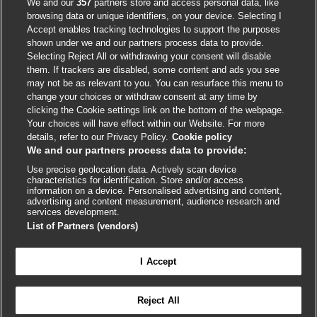
We and our
357
partners store and access personal data, like
browsing data or unique identifiers, on your device. Selecting I
Accept enables tracking technologies to support the purposes
shown under we and our partners process data to provide.
External
External
External
External
External
Selecting Reject All or withdrawing your consent will disable
link
link
link
link
link
them. If trackers are disabled, some content and ads you see
opens
opens
opens
opens
opens
may not be as relevant to you. You can resurface this menu to
© BMJ Publishing Group
2026
in
in
in
in
in
change your choices or withdraw consent at any time by
a
a
a
a
a
clicking the Cookie settings link on the bottom of the webpage.
ISSN 2515-9615
new
new
new
new
new
Your choices will have effect within our Website. For more
window
window
window
window
window
details, refer to our Privacy Policy.
Cookie policy
We and our partners process data to provide:
Use precise geolocation data. Actively scan device
characteristics for identification. Store and/or access
information on a device. Personalised advertising and content,
advertising and content measurement, audience research and
services development.
List of Partners (vendors)
Cookie settings
I Accept

FEEDBACK
Reject All