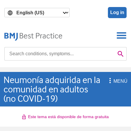
Skip
Skip
to
to
Log in
main
search
content
Search

Se
Neumonía adquirida en la

MENÚ
comunidad en adultos
(no COVID-19)
Este tema está disponible de forma gratuita