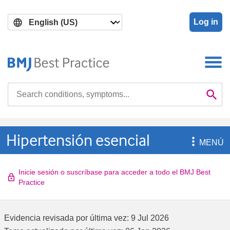
Skip
Skip
to
to
Log in
main
search
content
Search

Se
Hipertensión esencial

MENÚ
Inicie sesión o suscríbase para acceder a todo el BMJ Best
Practice
Evidencia revisada por última vez:
9 Jul 2026