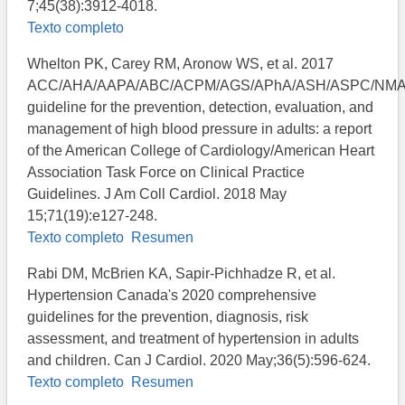
7;45(38):3912-4018.
Texto completo
Whelton PK, Carey RM, Aronow WS, et al. 2017
ACC/AHA/AAPA/ABC/ACPM/AGS/APhA/ASH/ASPC/NM
guideline for the prevention, detection, evaluation, and
management of high blood pressure in adults: a report
of the American College of Cardiology/American Heart
Association Task Force on Clinical Practice
Guidelines. J Am Coll Cardiol. 2018 May
15;71(19):e127-248.
Texto completo
Resumen
Rabi DM, McBrien KA, Sapir-Pichhadze R, et al.
Hypertension Canada's 2020 comprehensive
guidelines for the prevention, diagnosis, risk
assessment, and treatment of hypertension in adults
and children. Can J Cardiol. 2020 May;36(5):596-624.
Texto completo
Resumen