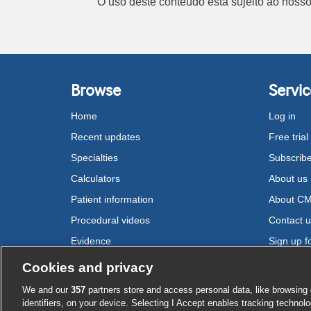
O uso deste conteúdo está sujeito ao noss
Browse
Servic
Home
Log in
Recent updates
Free trial
Specialties
Subscrib
Calculators
About us
Patient information
About C
Procedural videos
Contact 
Evidence
Sign up fo
Drugs
Cookies and privacy
We and our
357
partners store and access personal data, like browsing 
Cookie settings
identifiers, on your device. Selecting I Accept enables tracking technolo