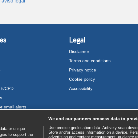
o
aviso legal
es
Legal
Disclaimer
Terms and conditions
e
Privacy notice
Cookie policy
ME/CPD
Accessibility
us
r email alerts
We and our partners process data to provi
Use precise geolocation data. Actively scan device 
data or unique
Store and/or access information on a device. Pers
gies to support the
advertising and content measurement, audience r