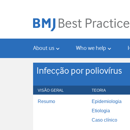
Skip
Skip
to
to
main
search
content
About us
Who we help
Infecção por poliovírus
VISÃO GERAL
TEORIA
Resumo
Epidemiologia
Etiologia
Caso clínico