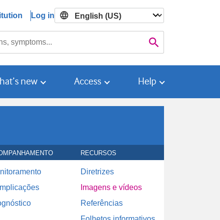
tution
Log in

Search
hat’s new
Access
Help
OMPANHAMENTO
RECURSOS
nitoramento
Diretrizes
mplicações
Imagens e vídeos
ognóstico
Referências
Folhetos informativos