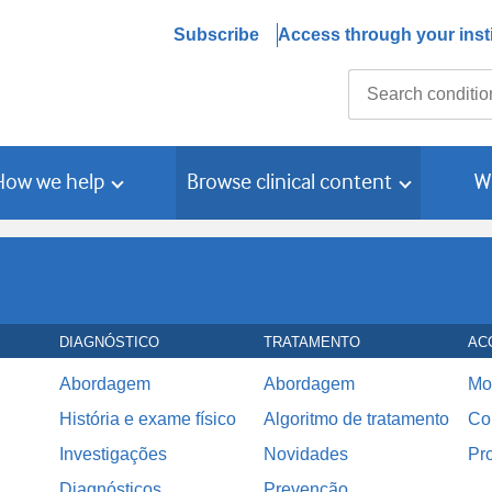
Subscribe
Access through your insti
Search
How we help
Browse clinical content
W
DIAGNÓSTICO
TRATAMENTO
AC
Abordagem
Abordagem
Mo
História e exame físico
Algoritmo de tratamento
Co
Investigações
Novidades
Pr
Diagnósticos
Prevenção