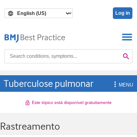
Skip
Skip
to
to
Log in
main
search
content
Search

Se
Tuberculose pulmonar

MENU
Este tópico está disponível gratuitamente
Rastreamento