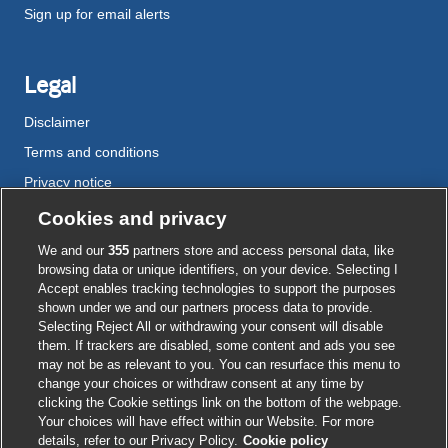
Sign up for email alerts
Legal
Disclaimer
Terms and conditions
Privacy notice
Cookie policy
Cookies and privacy
Accessibility
We and our
355
partners store and access personal data, like
browsing data or unique identifiers, on your device. Selecting I
Accept enables tracking technologies to support the purposes
shown under we and our partners process data to provide.
External
External
External
External
External
Selecting Reject All or withdrawing your consent will disable
link
link
link
link
link
them. If trackers are disabled, some content and ads you see
opens
opens
opens
opens
opens
may not be as relevant to you. You can resurface this menu to
© BMJ Publishing Group
2026
in
in
in
in
in
change your choices or withdraw consent at any time by
a
a
a
a
a
clicking the Cookie settings link on the bottom of the webpage.
ISSN 2515-9615
new
new
new
new
new
Your choices will have effect within our Website. For more
window
window
window
window
window
details, refer to our Privacy Policy.
Cookie policy