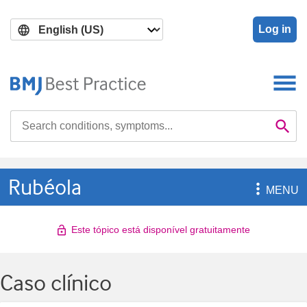
Skip
Skip
to
to
Log in
main
search
content
Search

Se
Rubéola

MENU
Este tópico está disponível gratuitamente
Caso clínico