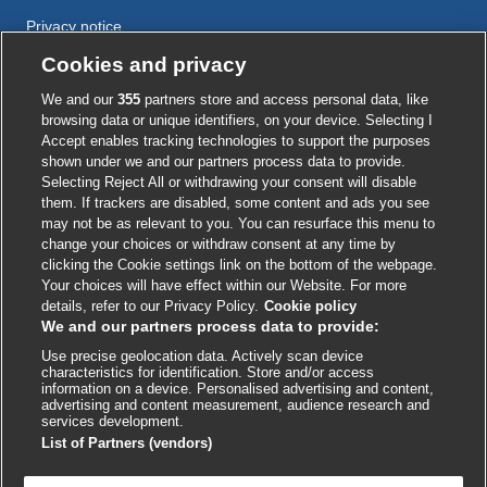
Privacy notice
Cookie policy
Cookies and privacy
Accessibility
We and our
355
partners store and access personal data, like
browsing data or unique identifiers, on your device. Selecting I
Accept enables tracking technologies to support the purposes
shown under we and our partners process data to provide.
External
External
External
External
External
Selecting Reject All or withdrawing your consent will disable
link
link
link
link
link
them. If trackers are disabled, some content and ads you see
opens
opens
opens
opens
opens
may not be as relevant to you. You can resurface this menu to
© BMJ Publishing Group
2026
in
in
in
in
in
change your choices or withdraw consent at any time by
a
a
a
a
a
clicking the Cookie settings link on the bottom of the webpage.
ISSN 2515-9615
new
new
new
new
new
Your choices will have effect within our Website. For more
window
window
window
window
window
details, refer to our Privacy Policy.
Cookie policy
We and our partners process data to provide:
Use precise geolocation data. Actively scan device
characteristics for identification. Store and/or access
information on a device. Personalised advertising and content,
advertising and content measurement, audience research and
services development.
List of Partners (vendors)
Cookie settings