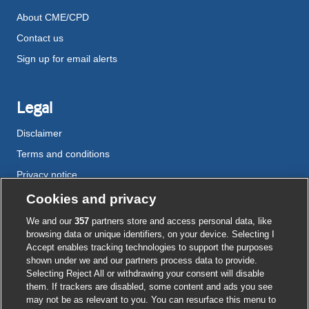
About CME/CPD
Contact us
Sign up for email alerts
Legal
Disclaimer
Terms and conditions
Privacy notice
Cookie policy
Cookies and privacy
Accessibility
We and our
357
partners store and access personal data, like
browsing data or unique identifiers, on your device. Selecting I
Accept enables tracking technologies to support the purposes
shown under we and our partners process data to provide.
External
External
External
External
External
Selecting Reject All or withdrawing your consent will disable
link
link
link
link
link
them. If trackers are disabled, some content and ads you see
opens
opens
opens
opens
opens
may not be as relevant to you. You can resurface this menu to
© BMJ Publishing Group
2026
in
in
in
in
in