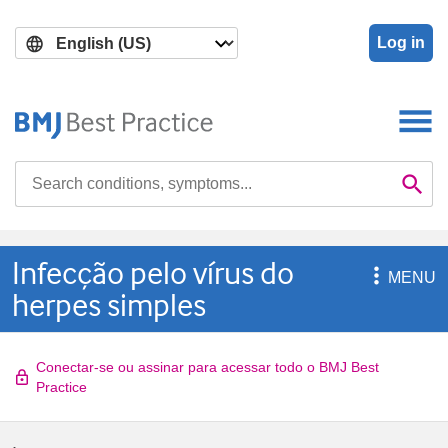
Skip
Skip
to
to
Log in
main
search
content
Search

Se
Infecção pelo vírus do

MENU
herpes simples
Conectar-se ou assinar para acessar todo o BMJ Best
Practice