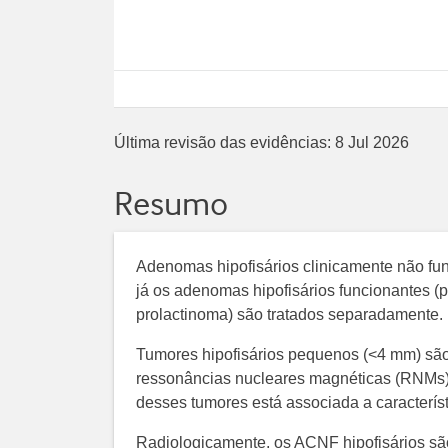
Última revisão das evidências:
8 Jul 2026
Resumo
Adenomas hipofisários clinicamente não fu
já os adenomas hipofisários funcionantes (
prolactinoma) são tratados separadamente.
Tumores hipofisários pequenos (<4 mm) sã
ressonâncias nucleares magnéticas (RNMs)
desses tumores está associada a característ
Radiologicamente, os ACNF hipofisários s