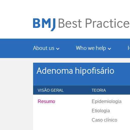
Skip
Skip
to
to
main
search
content
About us
Who we help
Adenoma hipofisário
VISÃO GERAL
TEORIA
Resumo
Epidemiologia
Etiologia
Caso clínico