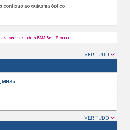
 contíguo ao quiasma óptico
para acessar todo o BMJ Best Practice

Autores
VER TUDO
, MHSc

Revisores
VER TUDO