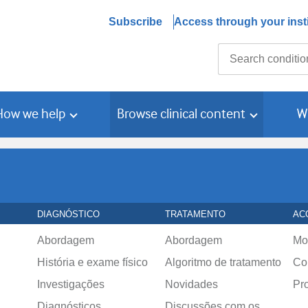
Subscribe
Access through your insti
Search
How we help
Browse clinical content
W
DIAGNÓSTICO
TRATAMENTO
AC
Abordagem
Abordagem
Mo
História e exame físico
Algoritmo de tratamento
Co
Investigações
Novidades
Pr
Diagnósticos
Discussões com os