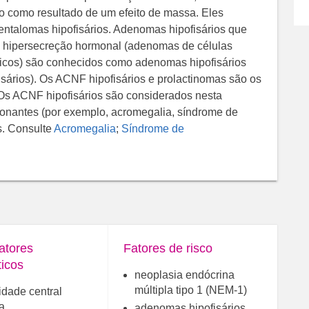
smo como resultado de um efeito de massa. Eles
ntalomas hipofisários. Adenomas hipofisários que
e hipersecreção hormonal (adenomas de células
ficos) são conhecidos como adenomas hipofisários
sários). Os ACNF hipofisários e prolactinomas são os
 Os ACNF hipofisários são considerados nesta
ionantes (por exemplo, acromegalia, síndrome de
s. Consulte
Acromegalia
;
Síndrome de
atores
Fatores de risco
ticos
neoplasia endócrina
múltipla tipo 1 (NEM-1)
idade central
a
adenomas hipofisários