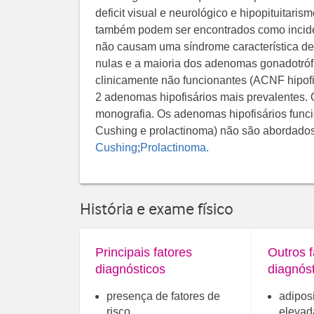
deficit visual e neurológico e hipopituitari
também podem ser encontrados como incide
não causam uma síndrome característica d
nulas e a maioria dos adenomas gonadotró
clinicamente não funcionantes (ACNF hipofi
2 adenomas hipofisários mais prevalentes.
monografia. Os adenomas hipofisários func
Cushing e prolactinoma) não são abordado
Cushing
;
Prolactinoma.
História e exame físico
Principais fatores
Outros f
diagnósticos
diagnós
presença de fatores de
adipos
risco
elevad