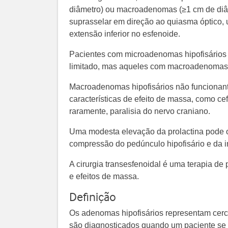
diâmetro) ou macroadenomas (≥1 cm de diâ
suprasselar em direção ao quiasma óptico,
extensão inferior no esfenoide.
Pacientes com microadenomas hipofisário
limitado, mas aqueles com macroadenomas 
Macroadenomas hipofisários não funcionan
características de efeito de massa, como cefa
raramente, paralisia do nervo craniano.
Uma modesta elevação da prolactina pode o
compressão do pedúnculo hipofisário e da i
A cirurgia transesfenoidal é uma terapia de
e efeitos de massa.
Definição
Os adenomas hipofisários representam cerc
são diagnosticados quando um paciente se