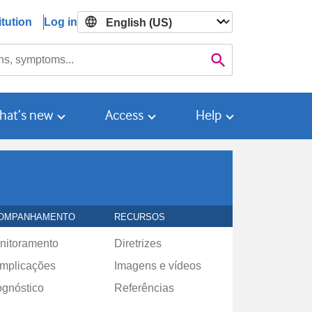
tution
Log in

Search
hat’s new
Access
Help
OMPANHAMENTO
RECURSOS
nitoramento
Diretrizes
mplicações
Imagens e vídeos
ognóstico
Referências