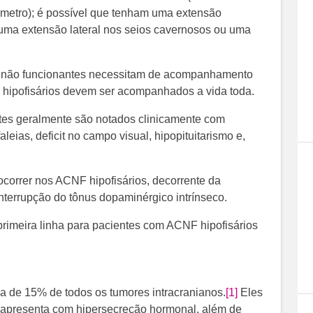
metro); é possível que tenham uma extensão
 uma extensão lateral nos seios cavernosos ou uma
s não funcionantes necessitam de acompanhamento
hipofisários devem ser acompanhados a vida toda.
tes geralmente são notados clinicamente com
leias, deficit no campo visual, hipopituitarismo e,
correr nos ACNF hipofisários, decorrente da
nterrupção do tônus dopaminérgico intrínseco.
 primeira linha para pacientes com ACNF hipofisários
a de 15% de todos os tumores intracranianos.
[1]
​​​ Eles
 apresenta com hipersecreção hormonal, além de