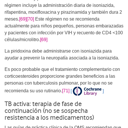
régimen incluye la administración diaria de isoniazida,
rifapentina, moxifloxacina y pirazinamida y también dura 2
meses.
[69]
[70]
​ Este régimen no se recomienda
actualmente para niños pequeños, personas embarazadas
y pacientes con infección por VIH y recuento de CD4 <100
células/microlitro.
[69]
La piridoxina debe administrarse con isoniazida para
ayudar a prevenir la neuropatía asociada a la isoniazida.
Es poco probable que el tratamiento complementario con
corticoesteroides proporcione grandes beneficios a las
personas con tuberculosis pulmonar, por lo que no se
recomienda su uso rutinario.
[71]
[
]
TB activa: terapia de fase de
continuación (no se sospecha
resistencia a los medicamentos)
Las guías de práctica clínica de la OMS recomiendan que