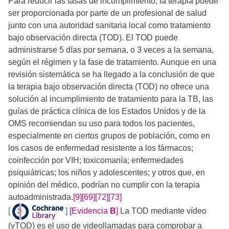
Para reducir las tasas de incumplimiento, la terapia puede
ser proporcionada por parte de un profesional de salud
junto con una autoridad sanitaria local como tratamiento
bajo observación directa (TOD). El TOD puede
administrarse 5 días por semana, o 3 veces a la semana,
según el régimen y la fase de tratamiento. Aunque en una
revisión sistemática se ha llegado a la conclusión de que
la terapia bajo observación directa (TOD) no ofrece una
solución al incumplimiento de tratamiento para la TB, las
guías de práctica clínica de los Estados Unidos y de la
OMS recomiendan su uso para todos los pacientes,
especialmente en ciertos grupos de población, como en
los casos de enfermedad resistente a los fármacos;
coinfección por VIH; toxicomanía; enfermedades
psiquiátricas; los niños y adolescentes; y otros que, en
opinión del médico, podrían no cumplir con la terapia
autoadministrada.
[9]
[69]
[72]
[73]
[
]
[Evidencia
B
]
La TOD mediante vídeo
(vTOD) es el uso de videollamadas para comprobar a