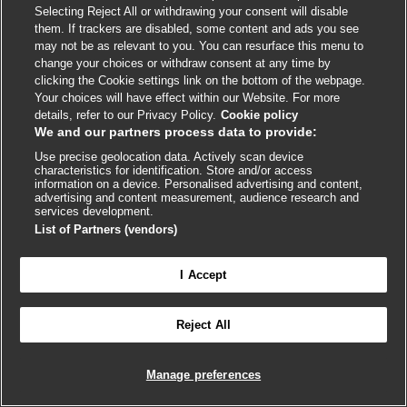
exención de responsabilidad
Selecting Reject All or withdrawing your consent will disable
them. If trackers are disabled, some content and ads you see
may not be as relevant to you. You can resurface this menu to
change your choices or withdraw consent at any time by
clicking the Cookie settings link on the bottom of the webpage.
Your choices will have effect within our Website. For more
Browse
details, refer to our Privacy Policy.
Cookie policy
We and our partners process data to provide:
Home
Use precise geolocation data. Actively scan device
characteristics for identification. Store and/or access
Recent updates
information on a device. Personalised advertising and content,
advertising and content measurement, audience research and
Specialties
services development.
Calculators
List of Partners (vendors)
Patient information
I Accept
Procedural videos

FEEDBACK
Evidence
Reject All
Drugs
Inicie sesión para acceder a todo el BMJ Best Practice
Manage preferences
Services