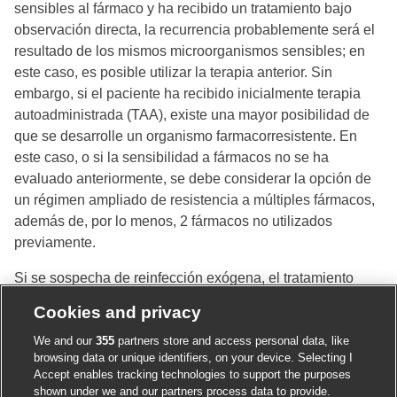
sensibles al fármaco y ha recibido un tratamiento bajo
observación directa, la recurrencia probablemente será el
resultado de los mismos microorganismos sensibles; en
este caso, es posible utilizar la terapia anterior. Sin
embargo, si el paciente ha recibido inicialmente terapia
autoadministrada (TAA), existe una mayor posibilidad de
que se desarrolle un organismo farmacorresistente. En
este caso, o si la sensibilidad a fármacos no se ha
evaluado anteriormente, se debe considerar la opción de
un régimen ampliado de resistencia a múltiples fármacos,
además de, por lo menos, 2 fármacos no utilizados
previamente.
Si se sospecha de reinfección exógena, el tratamiento
para la TB se debe basar en el perfil de susceptibilidad a
Cookies and privacy
los fármacos del caso inicial, si se conoce.
[9]
We and our
355
partners store and access personal data, like
browsing data or unique identifiers, on your device. Selecting I
Accept enables tracking technologies to support the purposes
El uso de este contenido está sujeto a nuestra
cláusula de
shown under we and our partners process data to provide.