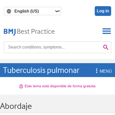
Skip
Skip
to
to
Log in
main
search
content
Search

Se
Tuberculosis pulmonar

MENÚ
Este tema está disponible de forma gratuita
Abordaje