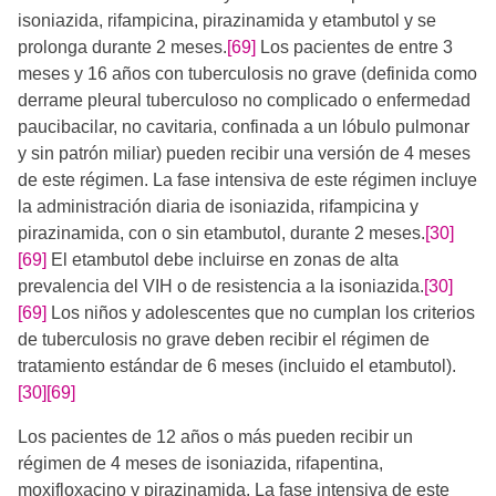
isoniazida, rifampicina, pirazinamida y etambutol y se
prolonga durante 2 meses.
[69]
Los pacientes de entre 3
meses y 16 años con tuberculosis no grave (definida como
derrame pleural tuberculoso no complicado o enfermedad
paucibacilar, no cavitaria, confinada a un lóbulo pulmonar
y sin patrón miliar) pueden recibir una versión de 4 meses
de este régimen. La fase intensiva de este régimen incluye
la administración diaria de isoniazida, rifampicina y
pirazinamida, con o sin etambutol, durante 2 meses.
[30]
[69]
​ El etambutol debe incluirse en zonas de alta
prevalencia del VIH o de resistencia a la isoniazida.
[30]
[69]
​ Los niños y adolescentes que no cumplan los criterios
de tuberculosis no grave deben recibir el régimen de
tratamiento estándar de 6 meses (incluido el etambutol).
[30]
[69]
Los pacientes de 12 años o más pueden recibir un
régimen de 4 meses de isoniazida, rifapentina,
moxifloxacino y pirazinamida. La fase intensiva de este