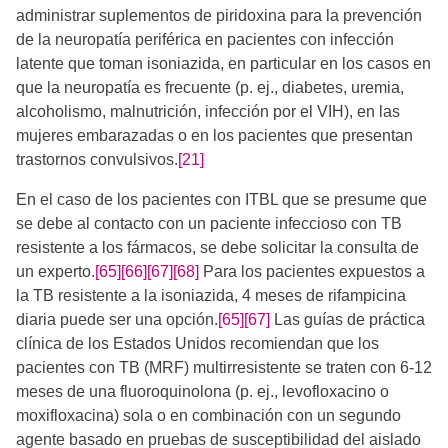
administrar suplementos de piridoxina para la prevención
de la neuropatía periférica en pacientes con infección
latente que toman isoniazida, en particular en los casos en
que la neuropatía es frecuente (p. ej., diabetes, uremia,
alcoholismo, malnutrición, infección por el VIH), en las
mujeres embarazadas o en los pacientes que presentan
trastornos convulsivos.
[21]
En el caso de los pacientes con ITBL que se presume que
se debe al contacto con un paciente infeccioso con TB
resistente a los fármacos, se debe solicitar la consulta de
un experto.
[65]
[66]
[67]
[68]
​​​​​ Para los pacientes expuestos a
la TB resistente a la isoniazida, 4 meses de rifampicina
diaria puede ser una opción.
[65]
[67]
​​​ Las guías de práctica
clínica de los Estados Unidos recomiendan que los
pacientes con TB (MRF) multirresistente se traten con 6-12
meses de una fluoroquinolona (p. ej., levofloxacino o
moxifloxacina) sola o en combinación con un segundo
agente basado en pruebas de susceptibilidad del aislado