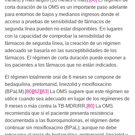
corta duración de la OMS es un importante paso adelante
para entornos de bajos y medianos ingresos donde el
acceso a pruebas de sensibilidad de fármacos de
segunda línea pueden no estar disponibles. En lugares
con la capacidad de comprobar la sensibilidad de
fármacos de segunda línea, la creación de un régimen
adecuado se basaría en las susceptibilidades de los
fármacos. El régimen de corta duración puede exponer a
los pacientes a los fármacos que no están indicados.
El régimen totalmente oral de 6 meses se compone de
bedaquilina, pretomanid, linezolid y moxifloxacino
(BPaLM).
[80]
[82]
[83]
​​ La OMS sugiere que este régimen se
utilice cuando sea adecuado en lugar de los regímenes de
9 meses o más contra la TB-MDR/RR.
[80]
​ La OMS
recomienda que si el paciente presenta resistencia
documentada a las fluoroquinolonas, el régimen debe
continuar sin moxifloxacino (BPaL); aunque no debe
retrasarse el inicio de bedaquilina, pretomanid, linezolid y