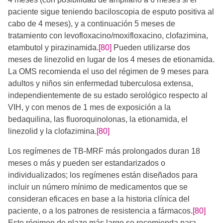
paciente sigue teniendo baciloscopia de esputo positiva al
cabo de 4 meses), y a continuación 5 meses de
tratamiento con levofloxacino/moxifloxacino, clofazimina,
etambutol y pirazinamida.
[80]
​ Pueden utilizarse dos
meses de linezolid en lugar de los 4 meses de etionamida.
La OMS recomienda el uso del régimen de 9 meses para
adultos y niños sin enfermedad tuberculosa extensa,
independientemente de su estado serológico respecto al
VIH, y con menos de 1 mes de exposición a la
bedaquilina, las fluoroquinolonas, la etionamida, el
linezolid y la clofazimina.
[80]
​Los regímenes de TB-MRF más prolongados duran 18
meses o más y pueden ser estandarizados o
individualizados; los regímenes están diseñados para
incluir un número mínimo de medicamentos que se
consideran eficaces en base a la historia clínica del
paciente, o a los patrones de resistencia a fármacos.
[80]
Este régimen de plazo más largo se recomienda para