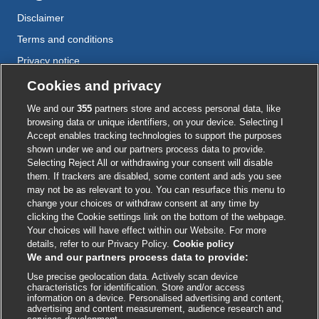
Disclaimer
Terms and conditions
Privacy notice
Cookie policy
Cookies and privacy
Accessibility
We and our
355
partners store and access personal data, like
browsing data or unique identifiers, on your device. Selecting I
Accept enables tracking technologies to support the purposes
shown under we and our partners process data to provide.
External
External
External
External
External
Selecting Reject All or withdrawing your consent will disable
link
link
link
link
link
them. If trackers are disabled, some content and ads you see
opens
opens
opens
opens
opens
may not be as relevant to you. You can resurface this menu to
© BMJ Publishing Group
2026
in
in
in
in
in
change your choices or withdraw consent at any time by
a
a
a
a
a
clicking the Cookie settings link on the bottom of the webpage.
ISSN 2515-9615
new
new
new
new
new
Your choices will have effect within our Website. For more
window
window
window
window
window
details, refer to our Privacy Policy.
Cookie policy
We and our partners process data to provide:
Use precise geolocation data. Actively scan device
characteristics for identification. Store and/or access
information on a device. Personalised advertising and content,
advertising and content measurement, audience research and