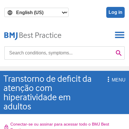
Skip
Skip
to
to
Log in
main
search
content
Search

Se
Transtorno de deficit da

MENU
atenção com
hiperatividade em
adultos
Conectar-se ou assinar para acessar todo o BMJ Best