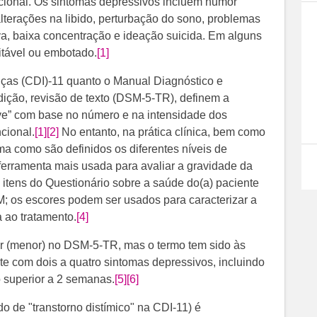
acional. Os sintomas depressivos incluem humor
lterações na libido, perturbação do sono, problemas
va, baixa concentração e ideação suicida. Em alguns
ritável ou embotado.
[1]
nças (CDI)-11 quanto o Manual Diagnóstico e
edição, revisão de texto (DSM-5-TR), definem a
ve” com base no número e na intensidade dos
cional.
[1]
[2]
​​​ No entanto, na prática clínica, bem como
rma como são definidos os diferentes níveis de
 ferramenta mais usada para avaliar a gravidade da
9 itens do Questionário sobre a saúde do(a) paciente
M; os escores podem ser usados para caracterizar a
 ao tratamento.
[4]
r (menor) no DSM-5-TR, mas o termo tem sido às
te com dois a quatro sintomas depressivos, incluindo
 superior a 2 semanas.
[5]
[6]
o de "transtorno distímico" na CDI-11) é