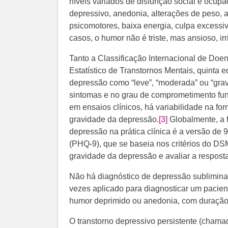
níveis variados de disfunção social e ocup
depressivo, anedonia, alterações de peso, a
psicomotores, baixa energia, culpa excessi
casos, o humor não é triste, mas ansioso, ir
Tanto a Classificação Internacional de Doe
Estatístico de Transtornos Mentais, quinta 
depressão como “leve”, “moderada” ou “gra
sintomas e no grau de comprometimento fun
em ensaios clínicos, há variabilidade na fo
gravidade da depressão.
[3]
​ Globalmente, a
depressão na prática clínica é a versão de 
(PHQ-9), que se baseia nos critérios do DS
gravidade da depressão e avaliar a resposta
Não há diagnóstico de depressão sublimina
vezes aplicado para diagnosticar um pacien
humor deprimido ou anedonia, com duração
O transtorno depressivo persistente (chamad