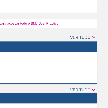
para acessar todo o BMJ Best Practice

Autores
VER TUDO

Revisores
VER TUDO