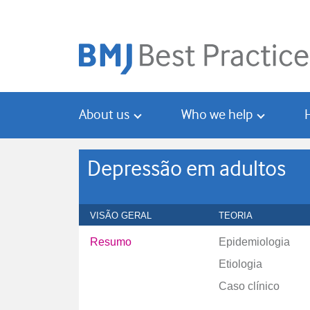
Skip
Skip
to
to
main
search
content
About us
Who we help
Depressão em adultos
VISÃO GERAL
TEORIA
Resumo
Epidemiologia
Etiologia
Caso clínico