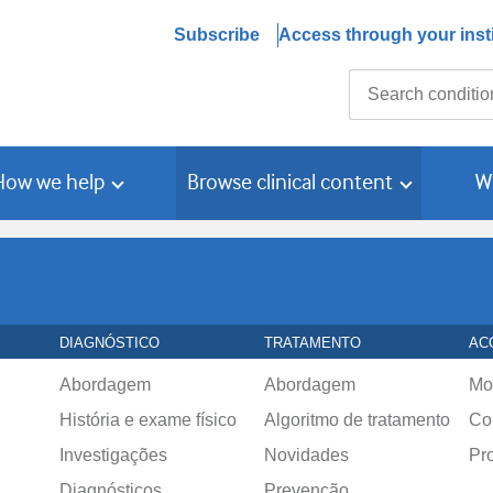
Subscribe
Access through your insti
Search
How we help
Browse clinical content
W
DIAGNÓSTICO
TRATAMENTO
AC
Abordagem
Abordagem
Mo
História e exame físico
Algoritmo de tratamento
Co
Investigações
Novidades
Pr
Diagnósticos
Prevenção