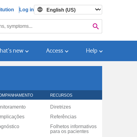
tution
Log in

Search
hat’s new
Access
Help
OMPANHAMENTO
RECURSOS
nitoramento
Diretrizes
mplicações
Referências
ognóstico
Folhetos informativos
para os pacientes