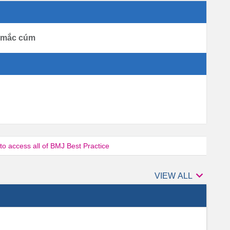
ơ mắc cúm
 to access all of BMJ Best Practice

Authors
VIEW ALL