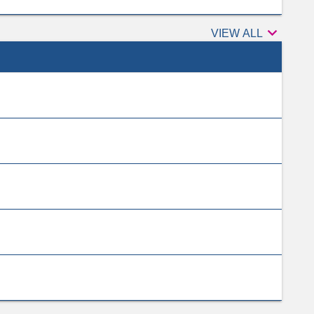

Peer
VIEW ALL
reviewers