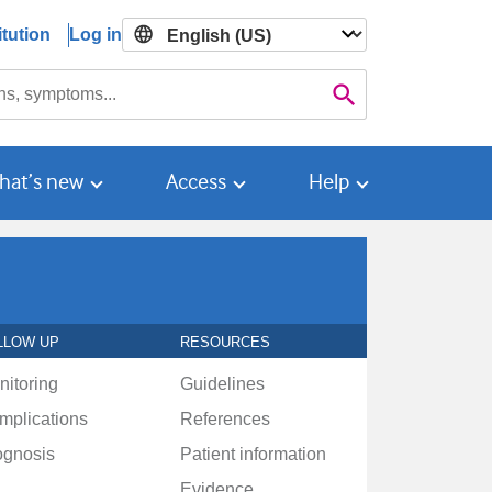
tution
Log in

Search
hat’s new
Access
Help
LLOW UP
RESOURCES
nitoring
Guidelines
mplications
References
ognosis
Patient information
Evidence