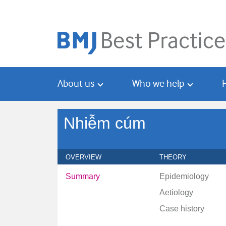
Skip
Skip
to
to
main
search
content
About us
Who we help
Nhiễm cúm
OVERVIEW
THEORY
Summary
Epidemiology
Aetiology
Case history