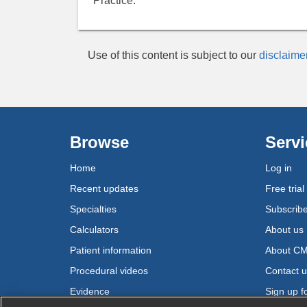
Practice.
Use of this content is subject to our
disclaime
Browse
Servi
Home
Log in
Recent updates
Free trial
Specialties
Subscrib
Calculators
About us
Patient information
About C
Procedural videos
Contact 
Evidence
Sign up fo