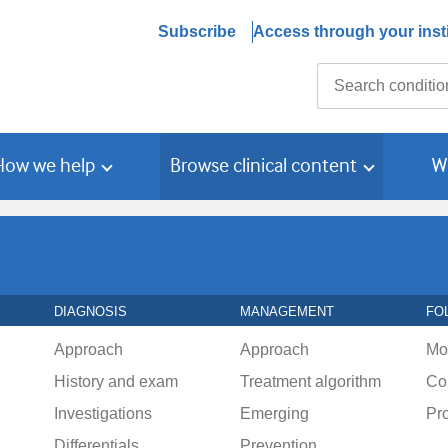
Subscribe
Access through your insti
Search
How we help
Browse clinical content
W
DIAGNOSIS
MANAGEMENT
FO
Approach
Approach
Mo
History and exam
Treatment algorithm
Co
Investigations
Emerging
Pr
Differentials
Prevention