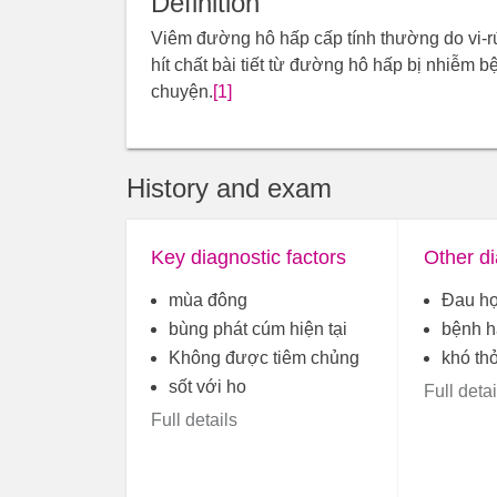
Definition
Viêm đường hô hấp cấp tính thường do vi-rút
hít chất bài tiết từ đường hô hấp bị nhiễm b
chuyện.
[1]
History and exam
Key diagnostic factors
Other di
mùa đông
Đau h
bùng phát cúm hiện tại
bệnh h
Không được tiêm chủng
khó th
sốt với ho
Full detai
Full details