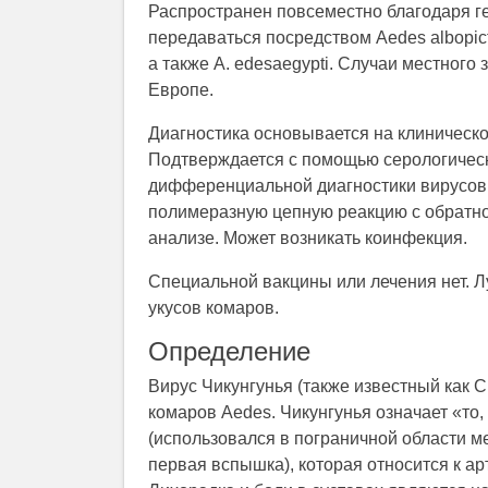
Распространен повсеместно благодаря г
передаваться посредством Aedes albopic
а также A. edesaegypti. Случаи местног
Европе.
Диагностика основывается на клиническо
Подтверждается с помощью серологическ
дифференциальной диагностики вирусов 
полимеразную цепную реакцию с обратно
анализе. Может возникать коинфекция.
Специальной вакцины или лечения нет. 
укусов комаров.
Определение
Вирус Чикунгунья (также известный как 
комаров Aedes. Чикунгунья означает «то,
(использовался в пограничной области м
первая вспышка), которая относится к ар