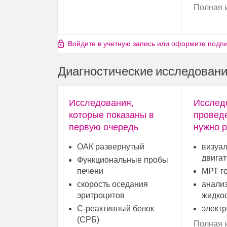
Полная 
Войдите в учетную запись или оформите подпис
Диагностические исследован
Исследования,
Исслед
которые показаны в
провед
первую очередь
нужно р
ОАК развернутый
визуал
двига
Функциональные пробы
печени
МРТ го
скорость оседания
анали
эритроцитов
жидко
С-реактивный белок
элект
(СРБ)
Полная 