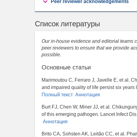
Peer reviewer acknowledgements
Список литературы
Our in-house evidence and editorial teams co
peer reviewers to ensure that we provide acc
possible.
Основные статьи
Marimoutou C, Ferraro J, Javelle E, et al. C
and impaired quality of life persist six years 
Полный текст
Аннотация
Burt FJ, Chen W, Miner JJ, et al. Chikungun
of this emerging pathogen. Lancet Infect Di
Аннотация
Brito CA, Sohsten AK, Leitão CC, et al. Pha