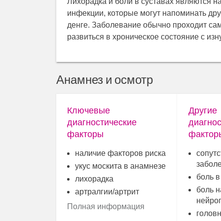
Лихорадка и боли в суставах являются 
инфекции, которые могут напоминать др
денге. Заболевание обычно проходит сам
развиться в хроническое состояние с из
Анамнез и осмотр
Ключевые
Другие
диагностические
диагнос
факторы
фактор
наличие факторов риска
сопут
забол
укус москита в анамнезе
боль в
лихорадка
боль 
артралгии/артрит
нейро
Полная информация
головн