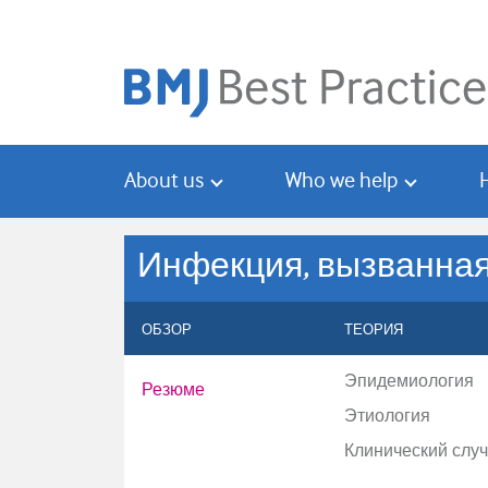
Skip
Skip
to
to
main
search
content
About us
Who we help
Инфекция, вызванная
ОБЗОР
ТЕОРИЯ
Эпидемиология
Резюме
Этиология
Клинический слу