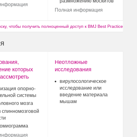
размножению москитов
информация
Полная информация
ку, чтобы получить полноценный доступ к BMJ Best Practice
ия
ования,
Неотложные
ение которых
исследования
ассмотреть
вирулосологическое
исследование или
изация опорно-
введение материала
тельной системы
мышам
ловного мозга
з спинномозговой
сти
ромиограмма
информация