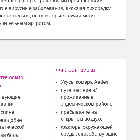
наиболее распространенными проявлениями
угие вирусные заболевания, включая лихорадку
остоятельно, но некоторые случаи могут
нурительным артритом.
Факторы риска
тические
Укусы комара Aedes
ы
путешествие в/
ствующие
проживание в
евания
эндемическом районе
 спине
пребывание на
открытом воздухе
наподобие
патической
факторы окружающей
среды, способствующие
ая боль