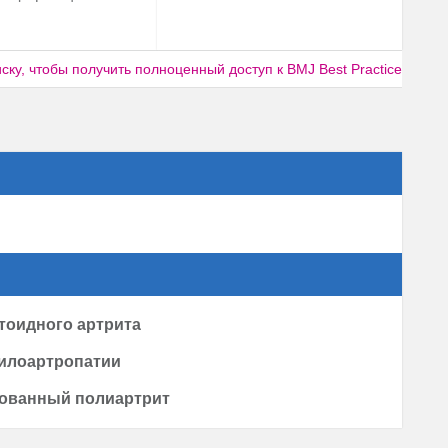
ку, чтобы получить полноценный доступ к BMJ Best Practice
тоидного артрита
илоартропатии
рованный полиартрит