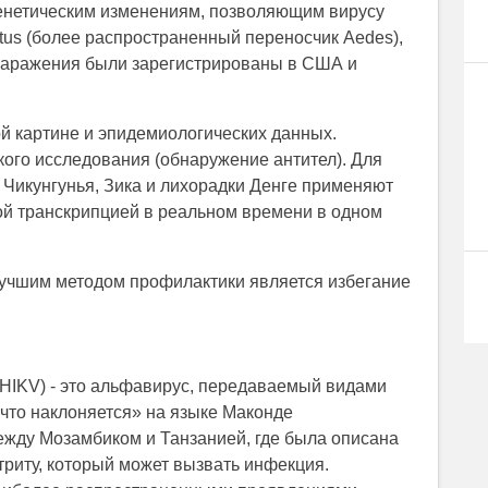
енетическим изменениям, позволяющим вирусу
tus (более распространенный переносчик Aedes),
о заражения были зарегистрированы в США и
й картине и эпидемиологических данных.
ого исследования (обнаружение антител). Для
Чикунгунья, Зика и лихорадки Денге применяют
й транскрипцией в реальном времени в одном
Лучшим методом профилактики является избегание
CHIKV) - это альфавирус, передаваемый видами
 что наклоняется» на языке Маконде
ежду Мозамбиком и Танзанией, где была описана
триту, который может вызвать инфекция.