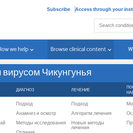
Subscribe
Access through your insti
Search
How we help
Browse clinical content
W
 вирусом Чикунгунья
ПО
ДИАГНОЗ
ЛЕЧЕНИЕ
НА
Подход
Подход
Мо
Анамнез и осмотр
Алгоритм лечения
Ос
чай
Методы исследования
Новые методы
Пр
лечения
Отличия