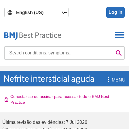
Skip
Skip
to
to
Log in
main
search
content
Search

Se
Nefrite intersticial aguda

MENU
Conectar-se ou assinar para acessar todo o BMJ Best
Practice
Última revisão das evidências:
7 Jul 2026