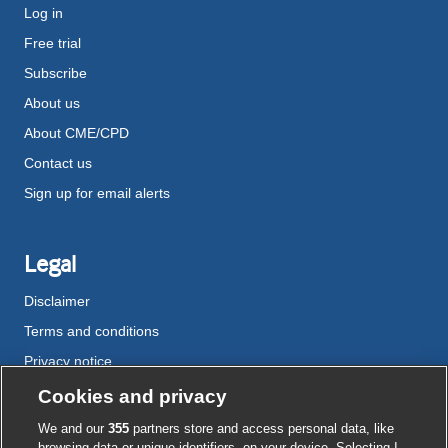
Log in
Free trial
Subscribe
About us
About CME/CPD
Contact us
Sign up for email alerts
Legal
Disclaimer
Terms and conditions
Privacy notice
Cookie policy
Cookies and privacy
Accessibility
We and our
355
partners store and access personal data, like
browsing data or unique identifiers, on your device. Selecting I