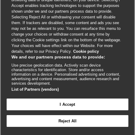
Accept enables tracking technologies to support the purposes
shown under we and our partners process data to provide.
External
External
External
External
External
Selecting Reject All or withdrawing your consent will disable
link
link
link
link
link
them. If trackers are disabled, some content and ads you see
opens
opens
opens
opens
opens
may not be as relevant to you. You can resurface this menu to
© BMJ Publishing Group
2026
in
in
in
in
in
change your choices or withdraw consent at any time by
a
a
a
a
a
clicking the Cookie settings link on the bottom of the webpage.
ISSN 2515-9615
new
new
new
new
new
Your choices will have effect within our Website. For more
window
window
window
window
window
details, refer to our Privacy Policy.
Cookie policy
We and our partners process data to provide:
Use precise geolocation data. Actively scan device
characteristics for identification. Store and/or access
information on a device. Personalised advertising and content,
advertising and content measurement, audience research and
services development.
List of Partners (vendors)
Cookie settings
I Accept

FEEDBACK
Reject All
Conectar-se para acessar todo o BMJ Best Practice