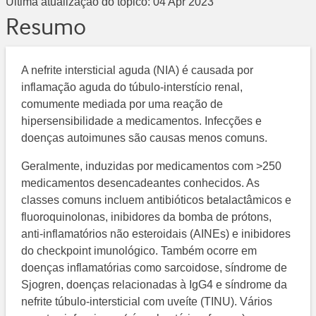
Última atualização do tópico:
04 Apr 2023
Resumo
A nefrite intersticial aguda (NIA) é causada por
inflamação aguda do túbulo-interstício renal,
comumente mediada por uma reação de
hipersensibilidade a medicamentos. Infecções e
doenças autoimunes são causas menos comuns.
Geralmente, induzidas por medicamentos com >250
medicamentos desencadeantes conhecidos. As
classes comuns incluem antibióticos betalactâmicos e
fluoroquinolonas, inibidores da bomba de prótons,
anti-inflamatórios não esteroidais (AINEs) e inibidores
do checkpoint imunológico. Também ocorre em
doenças inflamatórias como sarcoidose, síndrome de
Sjogren, doenças relacionadas à IgG4 e síndrome da
nefrite túbulo-intersticial com uveíte (TINU). Vários