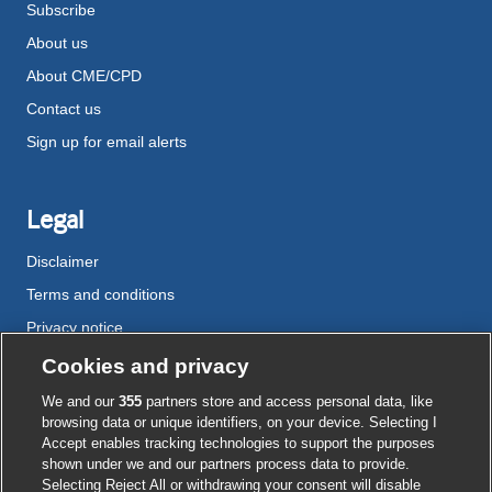
Subscribe
About us
About CME/CPD
Contact us
Sign up for email alerts
Legal
Disclaimer
Terms and conditions
Privacy notice
Cookie policy
Cookies and privacy
Accessibility
We and our
355
partners store and access personal data, like
browsing data or unique identifiers, on your device. Selecting I
Accept enables tracking technologies to support the purposes
shown under we and our partners process data to provide.
External
External
External
External
External
Selecting Reject All or withdrawing your consent will disable
link
link
link
link
link