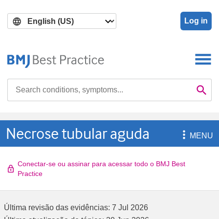
Skip
Skip
to
to
Log in
main
search
content
Search

Se
Necrose tubular aguda

MENU
Conectar-se ou assinar para acessar todo o BMJ Best
Practice
Última revisão das evidências:
7 Jul 2026