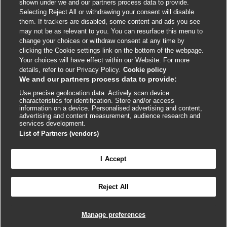
shown under we and our partners process data to provide.
External
External
External
External
External
Selecting Reject All or withdrawing your consent will disable
link
link
link
link
link
them. If trackers are disabled, some content and ads you see
opens
opens
opens
opens
opens
may not be as relevant to you. You can resurface this menu to
© BMJ Publishing Group
2026
in
in
in
in
in
change your choices or withdraw consent at any time by
a
a
a
a
a
clicking the Cookie settings link on the bottom of the webpage.
ISSN 2515-9615
new
new
new
new
new
Your choices will have effect within our Website. For more
window
window
window
window
window
details, refer to our Privacy Policy.
Cookie policy
We and our partners process data to provide:
Use precise geolocation data. Actively scan device
characteristics for identification. Store and/or access
information on a device. Personalised advertising and content,
advertising and content measurement, audience research and
services development.
List of Partners (vendors)
Cookie settings
I Accept

FEEDBACK
Reject All
Conectar-se para acessar todo o BMJ Best Practice
Manage preferences