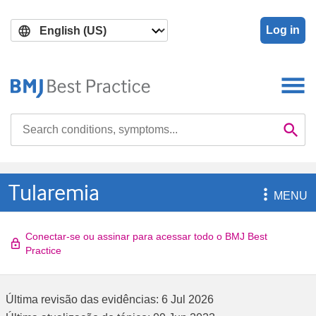
Skip
Skip
to
to
Log in
main
search
content
Search

Se
Tularemia

MENU
Conectar-se ou assinar para acessar todo o BMJ Best
Practice
Última revisão das evidências:
6 Jul 2026