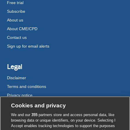
Free trial
Subscribe
About us
About CME/CPD
Contact us
Sign up for email alerts
Legal
Disclaimer
Terms and conditions
Privacy notice
Cookie policy
Cookies and privacy
Accessibility
We and our
355
partners store and access personal data, like
browsing data or unique identifiers, on your device. Selecting I
Accept enables tracking technologies to support the purposes