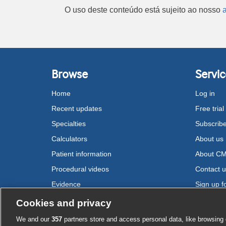
O uso deste conteúdo está sujeito ao nosso
a
Browse
Servic
Home
Log in
Recent updates
Free trial
Specialties
Subscrib
Calculators
About us
Patient information
About C
Procedural videos
Contact 
Evidence
Sign up fo
Drugs
Cookies and privacy
We and our
357
partners store and access personal data, like browsing 
Cookie settings