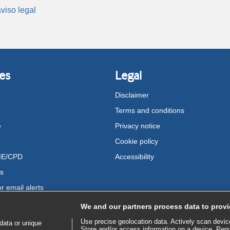
viso legal
es
Legal
Disclaimer
Terms and conditions
e
Privacy notice
Cookie policy
ME/CPD
Accessibility
us
r email alerts
We and our partners process data to provi
Use precise geolocation data. Actively scan device 
data or unique
Store and/or access information on a device. Pers