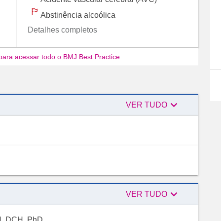
Abstinência alcoólica
Detalhes completos
para acessar todo o BMJ Best Practice

Autores
VER TUDO

Revisores
VER TUDO
H, DCH, PhD