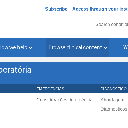
Subscribe
Access through your insti
Search
How we help
Browse clinical content
W
peratória
EMERGÊNCIAS
DIAGNÓSTICO
Considerações de urgência
Abordagem
Diagnósticos 