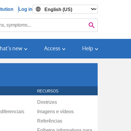
tution
Log in

Search
hat’s new
Access
Help
RECURSOS
Diretrizes
diferenciais
Imagens e vídeos
Referências
Folhetos informativos para