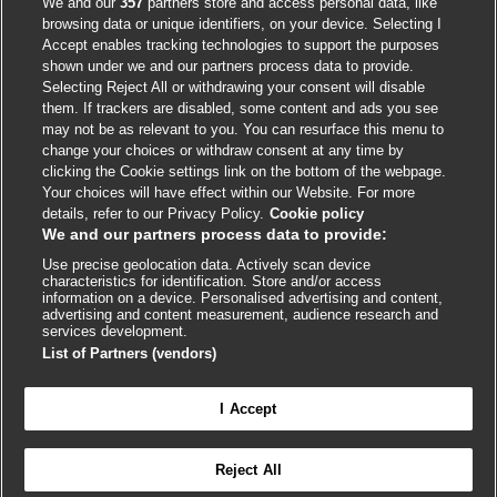
We and our
357
partners store and access personal data, like
browsing data or unique identifiers, on your device. Selecting I
Accept enables tracking technologies to support the purposes
shown under we and our partners process data to provide.
External
External
External
External
External
Selecting Reject All or withdrawing your consent will disable
link
link
link
link
link
them. If trackers are disabled, some content and ads you see
opens
opens
opens
opens
opens
may not be as relevant to you. You can resurface this menu to
© BMJ Publishing Group
2026
in
in
in
in
in
change your choices or withdraw consent at any time by
a
a
a
a
a
clicking the Cookie settings link on the bottom of the webpage.
ISSN 2515-9615
new
new
new
new
new
Your choices will have effect within our Website. For more
window
window
window
window
window
details, refer to our Privacy Policy.
Cookie policy
We and our partners process data to provide:
Use precise geolocation data. Actively scan device
characteristics for identification. Store and/or access
information on a device. Personalised advertising and content,
advertising and content measurement, audience research and
services development.
List of Partners (vendors)
Cookie settings
I Accept

FEEDBACK
Reject All