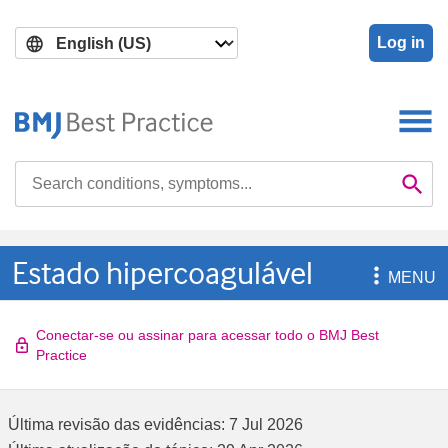
Skip
Skip
to
to
Log in
main
search
content
Search

Se
Estado hipercoagulável

MENU
Conectar-se ou assinar para acessar todo o BMJ Best
Practice
Última revisão das evidências:
7 Jul 2026