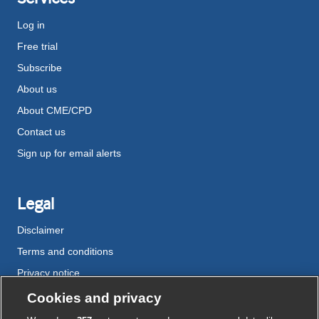
Log in
Free trial
Subscribe
About us
About CME/CPD
Contact us
Sign up for email alerts
Legal
Disclaimer
Terms and conditions
Privacy notice
Cookie policy
Cookies and privacy
Accessibility