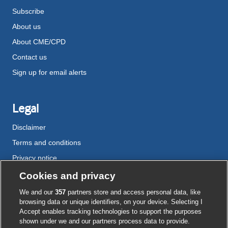
Subscribe
About us
About CME/CPD
Contact us
Sign up for email alerts
Legal
Disclaimer
Terms and conditions
Privacy notice
Cookie policy
Cookies and privacy
Accessibility
We and our
357
partners store and access personal data, like
browsing data or unique identifiers, on your device. Selecting I
Accept enables tracking technologies to support the purposes
shown under we and our partners process data to provide.
External
External
External
External
External