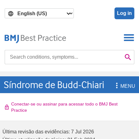
Skip
Skip
to
to
Log in
main
search
content
Search

Se
Síndrome de Budd-Chiari

MENU
Conectar-se ou assinar para acessar todo o BMJ Best
Practice
Última revisão das evidências:
7 Jul 2026