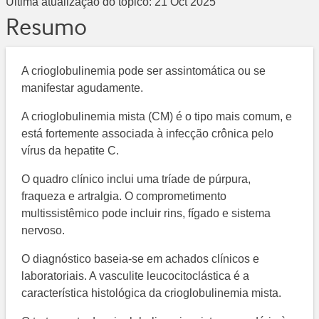
Última atualização do tópico:
21 Oct 2025
Resumo
A crioglobulinemia pode ser assintomática ou se
manifestar agudamente.
A crioglobulinemia mista (CM) é o tipo mais comum, e
está fortemente associada à infecção crônica pelo
vírus da hepatite C.
O quadro clínico inclui uma tríade de púrpura,
fraqueza e artralgia. O comprometimento
multissistêmico pode incluir rins, fígado e sistema
nervoso.
O diagnóstico baseia-se em achados clínicos e
laboratoriais. A vasculite leucocitoclástica é a
característica histológica da crioglobulinemia mista.