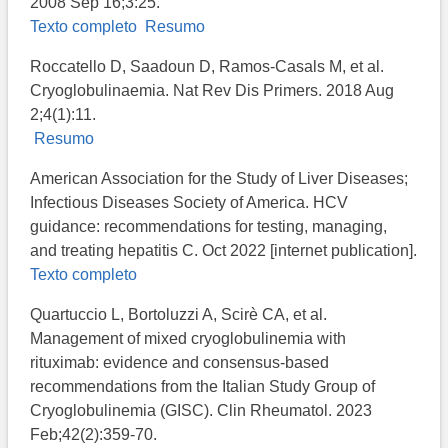
2008 Sep 16;3:25.
Texto completo
Resumo
Roccatello D, Saadoun D, Ramos-Casals M, et al.
Cryoglobulinaemia. Nat Rev Dis Primers. 2018 Aug
2;4(1):11.
Resumo
American Association for the Study of Liver Diseases;
Infectious Diseases Society of America. HCV
guidance: recommendations for testing, managing,
and treating hepatitis C​. Oct 2022 [internet publication].
Texto completo
Quartuccio L, Bortoluzzi A, Scirè CA, et al.
Management of mixed cryoglobulinemia with
rituximab: evidence and consensus-based
recommendations from the Italian Study Group of
Cryoglobulinemia (GISC). Clin Rheumatol. 2023
Feb;42(2):359-70.