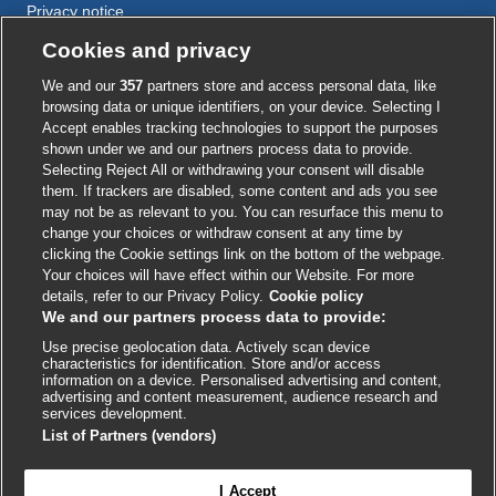
Privacy notice
Cookie policy
Cookies and privacy
Accessibility
We and our
357
partners store and access personal data, like
browsing data or unique identifiers, on your device. Selecting I
Accept enables tracking technologies to support the purposes
shown under we and our partners process data to provide.
External
External
External
External
External
Selecting Reject All or withdrawing your consent will disable
link
link
link
link
link
them. If trackers are disabled, some content and ads you see
opens
opens
opens
opens
opens
may not be as relevant to you. You can resurface this menu to
© BMJ Publishing Group
2026
in
in
in
in
in
change your choices or withdraw consent at any time by
a
a
a
a
a
clicking the Cookie settings link on the bottom of the webpage.
ISSN 2515-9615
new
new
new
new
new
Your choices will have effect within our Website. For more
window
window
window
window
window
details, refer to our Privacy Policy.
Cookie policy
We and our partners process data to provide:
Use precise geolocation data. Actively scan device
characteristics for identification. Store and/or access
information on a device. Personalised advertising and content,
advertising and content measurement, audience research and
services development.
List of Partners (vendors)
Cookie settings
I Accept