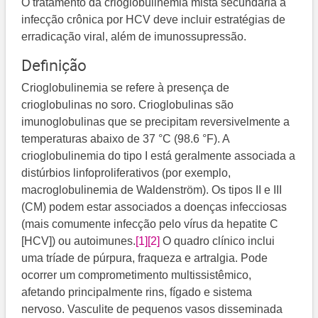
O tratamento da crioglobulinemia mista secundária à
infecção crônica por HCV deve incluir estratégias de
erradicação viral, além de imunossupressão.
Definição
Crioglobulinemia se refere à presença de
crioglobulinas no soro. Crioglobulinas são
imunoglobulinas que se precipitam reversivelmente a
temperaturas abaixo de 37 °C (98.6 °F). A
crioglobulinemia do tipo I está geralmente associada a
distúrbios linfoproliferativos (por exemplo,
macroglobulinemia de Waldenström). Os tipos II e III
(CM) podem estar associados a doenças infecciosas
(mais comumente infecção pelo vírus da hepatite C
[HCV]) ou autoimunes.
[1]
[2]
​ O quadro clínico inclui
uma tríade de púrpura, fraqueza e artralgia. Pode
ocorrer um comprometimento multissistêmico,
afetando principalmente rins, fígado e sistema
nervoso. Vasculite de pequenos vasos disseminada