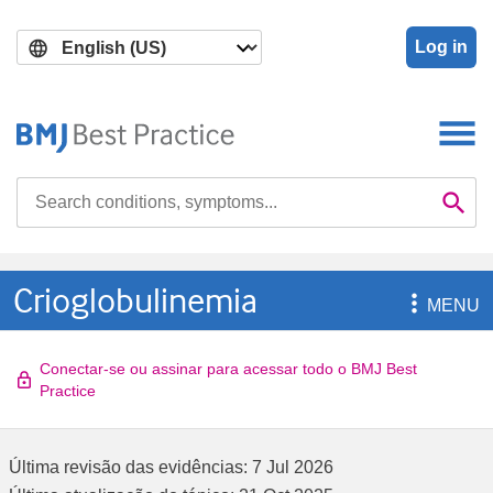
Skip
Skip
to
to
Log in
main
search
content
Search

Se
Crioglobulinemia

MENU
Conectar-se ou assinar para acessar todo o BMJ Best
Practice
Última revisão das evidências:
7 Jul 2026