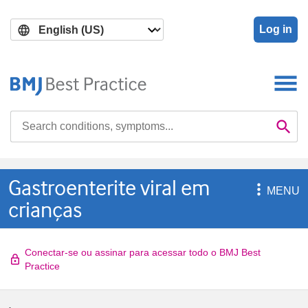
Skip
Skip
to
to
Log in
main
search
content
Search

Se
Gastroenterite viral em

MENU
crianças
Conectar-se ou assinar para acessar todo o BMJ Best
Practice