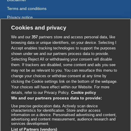
Terms and conditions
Privacy notice
Cookie policy
Cookies and privacy
Accessibility
We and our
357
partners store and access personal data, like
browsing data or unique identifiers, on your device. Selecting I
Accept enables tracking technologies to support the purposes
shown under we and our partners process data to provide.
External
External
External
External
External
Selecting Reject All or withdrawing your consent will disable
link
link
link
link
link
them. If trackers are disabled, some content and ads you see
opens
opens
opens
opens
opens
may not be as relevant to you. You can resurface this menu to
© BMJ Publishing Group
2026
in
in
in
in
in
change your choices or withdraw consent at any time by
a
a
a
a
a
clicking the Cookie settings link on the bottom of the webpage.
ISSN 2515-9615
new
new
new
new
new
Your choices will have effect within our Website. For more
window
window
window
window
window
details, refer to our Privacy Policy.
Cookie policy
We and our partners process data to provide:
Use precise geolocation data. Actively scan device
characteristics for identification. Store and/or access
information on a device. Personalised advertising and content,
advertising and content measurement, audience research and
services development.
List of Partners (vendors)