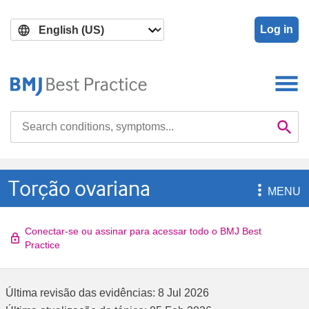
Skip
Skip
to
to
Log in
main
search
content
Search

Se
Torção ovariana

MENU
Conectar-se ou assinar para acessar todo o BMJ Best
Practice
Última revisão das evidências:
8 Jul 2026