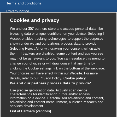
Terms and conditions
Privacy notice
Cookie policy
Cookies and privacy
Accessibility
We and our
357
partners store and access personal data, like
browsing data or unique identifiers, on your device. Selecting I
Accept enables tracking technologies to support the purposes
shown under we and our partners process data to provide.
External
External
External
External
External
Selecting Reject All or withdrawing your consent will disable
link
link
link
link
link
them. If trackers are disabled, some content and ads you see
opens
opens
opens
opens
opens
may not be as relevant to you. You can resurface this menu to
© BMJ Publishing Group
2026
in
in
in
in
in
change your choices or withdraw consent at any time by
a
a
a
a
a
clicking the Cookie settings link on the bottom of the webpage.
ISSN 2515-9615
new
new
new
new
new
Your choices will have effect within our Website. For more
window
window
window
window
window
details, refer to our Privacy Policy.
Cookie policy
We and our partners process data to provide:
Use precise geolocation data. Actively scan device
characteristics for identification. Store and/or access
information on a device. Personalised advertising and content,
advertising and content measurement, audience research and
services development.
List of Partners (vendors)