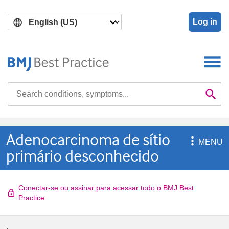
Skip
Skip
to
to
Log in
main
search
content
Search

Se
Adenocarcinoma de sítio

MENU
primário desconhecido
Conectar-se ou assinar para acessar todo o BMJ Best
Practice