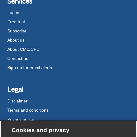
Services
Log in
Free trial
Subscribe
About us
About CME/CPD
Contact us
Sign up for email alerts
Legal
Disclaimer
Terms and conditions
Privacy notice
Cookie policy
Cookies and privacy