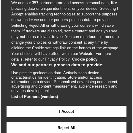
Accessibility
We and our
357
partners store and access personal data, like
browsing data or unique identifiers, on your device. Selecting I
Accept enables tracking technologies to support the purposes
shown under we and our partners process data to provide.
External
External
External
External
External
Selecting Reject All or withdrawing your consent will disable
link
link
link
link
link
them. If trackers are disabled, some content and ads you see
opens
opens
opens
opens
opens
may not be as relevant to you. You can resurface this menu to
© BMJ Publishing Group
2026
in
in
in
in
in
change your choices or withdraw consent at any time by
a
a
a
a
a
clicking the Cookie settings link on the bottom of the webpage.
ISSN 2515-9615
new
new
new
new
new
Your choices will have effect within our Website. For more
window
window
window
window
window
details, refer to our Privacy Policy.
Cookie policy
We and our partners process data to provide:
Use precise geolocation data. Actively scan device
characteristics for identification. Store and/or access
information on a device. Personalised advertising and content,
advertising and content measurement, audience research and
services development.
List of Partners (vendors)
Cookie settings
I Accept

FEEDBACK
Reject All