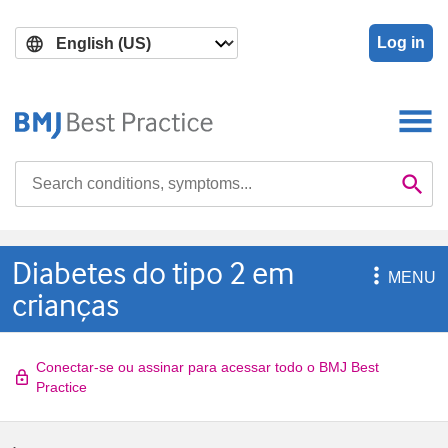
Skip
Skip
to
to
Log in
main
search
content
Search

Se
Diabetes do tipo 2 em

MENU
crianças
Conectar-se ou assinar para acessar todo o BMJ Best
Practice