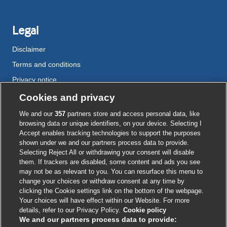
Legal
Disclaimer
Terms and conditions
Privacy notice
Cookie policy
Cookies and privacy
Accessibility
We and our
357
partners store and access personal data, like
browsing data or unique identifiers, on your device. Selecting I
Accept enables tracking technologies to support the purposes
shown under we and our partners process data to provide.
External
External
External
External
External
Selecting Reject All or withdrawing your consent will disable
link
link
link
link
link
them. If trackers are disabled, some content and ads you see
opens
opens
opens
opens
opens
may not be as relevant to you. You can resurface this menu to
© BMJ Publishing Group
2026
in
in
in
in
in
change your choices or withdraw consent at any time by
a
a
a
a
a
clicking the Cookie settings link on the bottom of the webpage.
ISSN 2515-9615
new
new
new
new
new
Your choices will have effect within our Website. For more
window
window
window
window
window
details, refer to our Privacy Policy.
Cookie policy
We and our partners process data to provide: