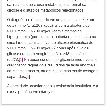
da insulina que causa metabolismo anormal da
glicose e distúrbios metabólicos relacionados.
O diagnóstico é baseado em uma glicemia de jejum
de ≥7 mmol/L (≥126 mg/dL); glicemia aleatória de
≥11.1 mmol/L (≥200 mg/dL) com sintomas de
hiperglicemia (por exemplo, poliúria ou polidipsia) ou
crise hiperglicêmica, nível de glicose plasmática de
≥11.1 mmol/L (≥200 mg/dL) 2 horas após 75 g de
glicose oral ou hemoglobina A1c ≥48 mmol/mol
(6.5%).​
[1]
​ Na ausência de hiperglicemia inequívoca, o
diagnóstico requer dois resultados de teste anormais
da mesma amostra, ou em duas amostras de testagem
separadas.​
[1]
A obesidade, ocasionando a resistência insulínica, é a
causa primária em crianças.