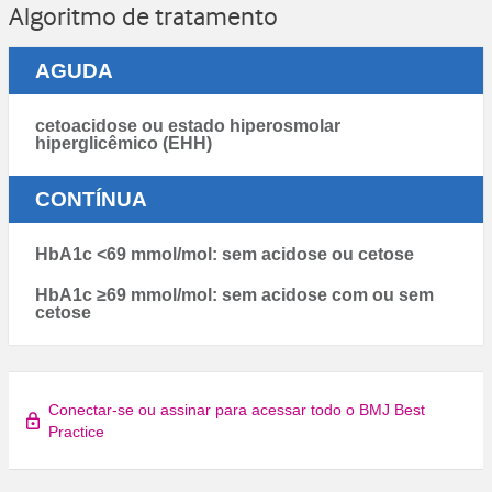
Algoritmo de tratamento
AGUDA
cetoacidose ou estado hiperosmolar
hiperglicêmico (EHH)
CONTÍNUA
HbA1c <69 mmol/mol: sem acidose ou cetose
HbA1c ≥69 mmol/mol: sem acidose com ou sem
cetose
Conectar-se ou assinar para acessar todo o BMJ Best
Practice