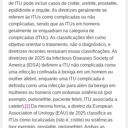
de ITU pode incluir casos de cistite, uretrite, prostatite,
epididimite e orquite. As diretrizes geralmente se
referem às ITUs como complicadas ou não
complicadas, sendo que as ITUs em homens
geralmente se enquadram na categoria de
complicadas (ITUc). As classificações têm como
objetivo orientar o tratamento, não o diagnóstico, e
diretrizes recentes revisaram essas classificações. As
diretrizes de 2025 da Infectious Diseases Society of
America (IDSA) definem a ITU não complicada como
uma infecção confinada à bexiga em um homem ou
mulher afebril, enquanto uma ITU complicada é
definida como uma infecção para além da bexiga em
mulheres ou homens com sintomas sistêmicos (por
exemplo, pielonefrite, paciente febril, ITU associada a
cateter).
[1]
​ Da mesma forma, a diretriz da European
Association of Urology (EAU) de 2025 classifica as
ITUs como localizadas (isto é, cistite) ou sistêmicas
(por exemplo, prostatite, pielonefrite). Ambas as