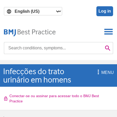
Skip
Skip
to
to
Log in
main
search
content
Search

Se
Infecções do trato

MENU
urinário em homens
Conectar-se ou assinar para acessar todo o BMJ Best
Practice