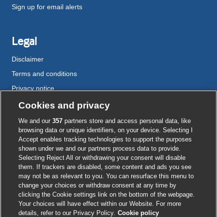
Sign up for email alerts
Legal
Disclaimer
Terms and conditions
Privacy notice
Cookie policy
Cookies and privacy
Accessibility
We and our
357
partners store and access personal data, like
browsing data or unique identifiers, on your device. Selecting I
Accept enables tracking technologies to support the purposes
shown under we and our partners process data to provide.
External
External
External
External
External
Selecting Reject All or withdrawing your consent will disable
link
link
link
link
link
them. If trackers are disabled, some content and ads you see
opens
opens
opens
opens
opens
may not be as relevant to you. You can resurface this menu to
© BMJ Publishing Group
2026
in
in
in
in
in
change your choices or withdraw consent at any time by
a
a
a
a
a
clicking the Cookie settings link on the bottom of the webpage.
ISSN 2515-9615
new
new
new
new
new
Your choices will have effect within our Website. For more
window
window
window
window
window
details, refer to our Privacy Policy.
Cookie policy