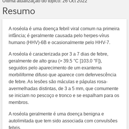
Última atualização do tópico:
26 Oct 2022
Resumo
A roséola é uma doença febril viral comum na primeira
infância; é geralmente causada pelo herpes-vírus
humano (HHV)-6B e ocasionalmente pelo HHV-7.
A roséola é caracterizada por 3 a 7 dias de febre,
geralmente de alto grau (> 39.5 °C [103.0 °F]),
seguidos pelo aparecimento de um exantema
morbiliforme difuso que aparece com defervescência
de febre. As lesões são máculas e pápulas rosa-
avermelhadas distintas, de 3 a 5 mm, que comumente
se iniciam no pescoço e tronco e se espalham para os
membros.
A roséola geralmente é uma doença benigna e
autolimitada que tem sido associada com convulsões
febris.