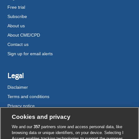
Free trial
Subscribe
About us
About CME/CPD
Contact us
Sign up for email alerts
Legal
Disclaimer
Terms and conditions
Privacy notice
Cookie policy
Cookies and privacy
Accessibility
We and our
357
partners store and access personal data, like
browsing data or unique identifiers, on your device. Selecting I
Accept enables tracking technologies to support the purposes