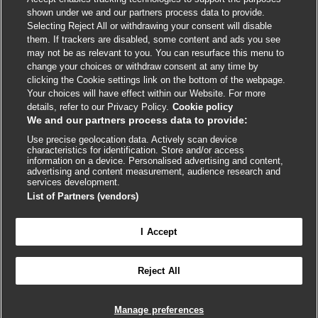
shown under we and our partners process data to provide.
External
External
External
External
External
Selecting Reject All or withdrawing your consent will disable
link
link
link
link
link
them. If trackers are disabled, some content and ads you see
opens
opens
opens
opens
opens
may not be as relevant to you. You can resurface this menu to
© BMJ Publishing Group
2026
in
in
in
in
in
change your choices or withdraw consent at any time by
a
a
a
a
a
clicking the Cookie settings link on the bottom of the webpage.
ISSN 2515-9615
new
new
new
new
new
Your choices will have effect within our Website. For more
window
window
window
window
window
details, refer to our Privacy Policy.
Cookie policy
We and our partners process data to provide:
Use precise geolocation data. Actively scan device
characteristics for identification. Store and/or access
information on a device. Personalised advertising and content,
advertising and content measurement, audience research and
services development.
List of Partners (vendors)
Cookie settings
I Accept

FEEDBACK
Reject All
Conectar-se para acessar todo o BMJ Best Practice
Manage preferences