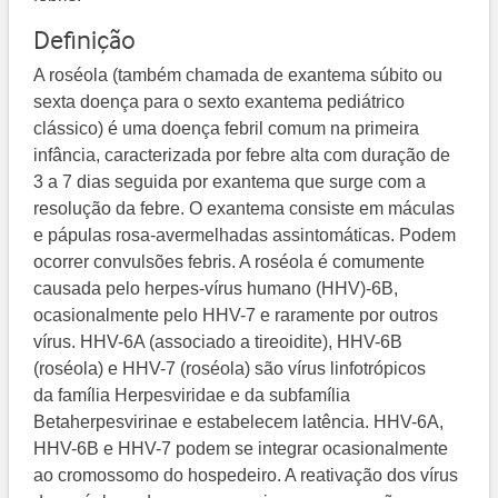
Definição
A roséola (também chamada de exantema súbito ou
sexta doença para o sexto exantema pediátrico
clássico) é uma doença febril comum na primeira
infância, caracterizada por febre alta com duração de
3 a 7 dias seguida por exantema que surge com a
resolução da febre. O exantema consiste em máculas
e pápulas rosa-avermelhadas assintomáticas. Podem
ocorrer convulsões febris. A roséola é comumente
causada pelo herpes-vírus humano (HHV)-6B,
ocasionalmente pelo HHV-7 e raramente por outros
vírus. HHV-6A (associado a tireoidite), HHV-6B
(roséola) e HHV-7 (roséola) são vírus linfotrópicos
da família Herpesviridae e da subfamília
Betaherpesvirinae e estabelecem latência. HHV-6A,
HHV-6B e HHV-7 podem se integrar ocasionalmente
ao cromossomo do hospedeiro. A reativação dos vírus