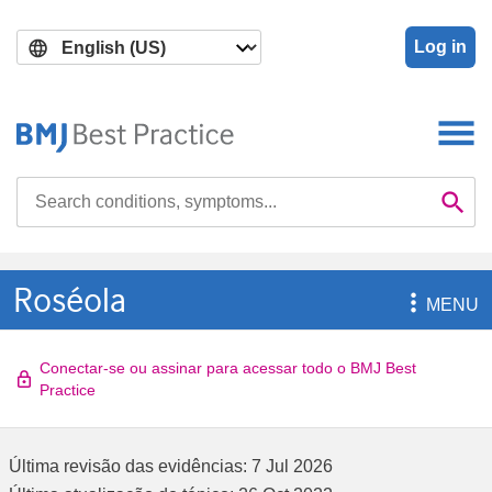
Skip
Skip
to
to
Log in
main
search
content
Search

Se
Roséola

MENU
Conectar-se ou assinar para acessar todo o BMJ Best
Practice
Última revisão das evidências:
7 Jul 2026