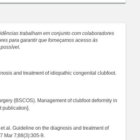
evidências trabalham em conjunto com colaboradores
sores para garantir que forneçamos acesso às
 possível.
is and treatment of idiopathic congenital clubfoot.
Surgery (BSCOS). Management of clubfoot deformity in
 publication].
t al. Guideline on the diagnosis and treatment of
17 Mar 7;88(3):305-9.