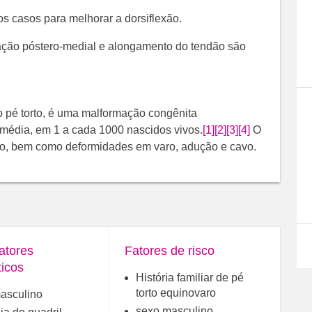
s casos para melhorar a dorsiflexão.
eração póstero-medial e alongamento do tendão são
o pé torto, é uma malformação congênita
 média, em 1 a cada 1000 nascidos vivos.
[1]
[2]
[3]
[4]
​ O
mo, bem como deformidades em varo, adução e cavo.
atores
Fatores de risco
ticos
História familiar de pé
torto equinovaro
asculino
sexo masculino