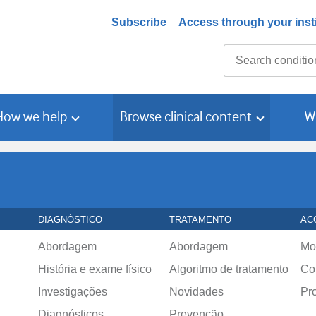
Subscribe
Access through your insti
Search
How we help
Browse clinical content
W
DIAGNÓSTICO
TRATAMENTO
AC
Abordagem
Abordagem
Mo
História e exame físico
Algoritmo de tratamento
Co
Investigações
Novidades
Pr
Diagnósticos
Prevenção