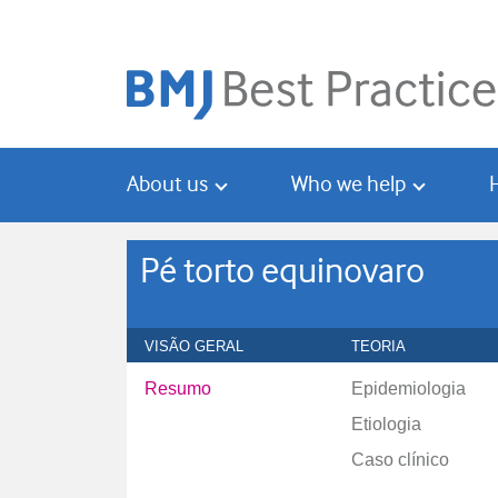
Skip
Skip
to
to
main
search
content
About us
Who we help
Pé torto equinovaro
VISÃO GERAL
TEORIA
Resumo
Epidemiologia
Etiologia
Caso clínico