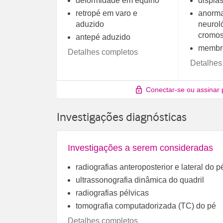
deformidade em equino
displas
retropé em varo e
anorma
aduzido
neurol
cromo
antepé aduzido
membro
Detalhes completos
Detalhes
Conectar-se ou assinar 
Investigações diagnósticas
Investigações a serem consideradas
radiografias anteroposterior e lateral do p
ultrassonografia dinâmica do quadril
radiografias pélvicas
tomografia computadorizada (TC) do pé
Detalhes completos