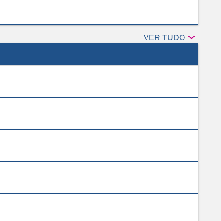

Revisores
VER TUDO