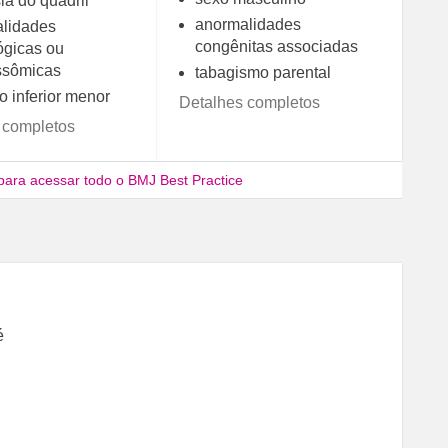
ia do quadril
anormalidades
lidades
congênitas associadas
ógicas ou
ssômicas
tabagismo parental
 inferior menor
Detalhes completos
 completos
para acessar todo o BMJ Best Practice
é