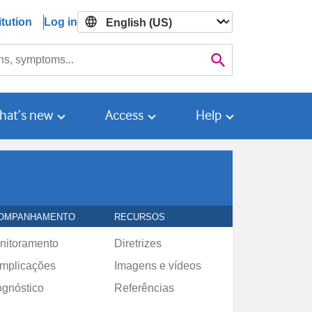
tution
Log in

Search
hat’s new
Access
Help
OMPANHAMENTO
RECURSOS
nitoramento
Diretrizes
mplicações
Imagens e vídeos
ognóstico
Referências