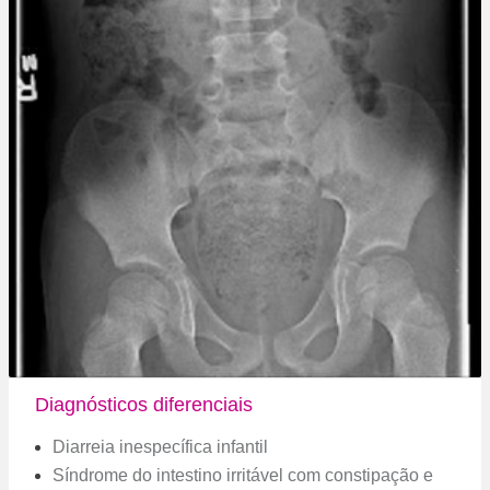
Diagnósticos diferenciais
Diarreia inespecífica infantil
Síndrome do intestino irritável com constipação e