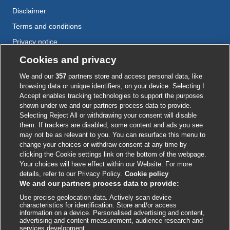
Disclaimer
Terms and conditions
Privacy notice
Cookie policy
Cookies and privacy
Accessibility
We and our
357
partners store and access personal data, like
browsing data or unique identifiers, on your device. Selecting I
Accept enables tracking technologies to support the purposes
shown under we and our partners process data to provide.
External
External
External
External
External
Selecting Reject All or withdrawing your consent will disable
link
link
link
link
link
them. If trackers are disabled, some content and ads you see
opens
opens
opens
opens
opens
may not be as relevant to you. You can resurface this menu to
© BMJ Publishing Group
2026
in
in
in
in
in
change your choices or withdraw consent at any time by
a
a
a
a
a
clicking the Cookie settings link on the bottom of the webpage.
ISSN 2515-9615
new
new
new
new
new
Your choices will have effect within our Website. For more
window
window
window
window
window
details, refer to our Privacy Policy.
Cookie policy
We and our partners process data to provide:
Use precise geolocation data. Actively scan device
characteristics for identification. Store and/or access
information on a device. Personalised advertising and content,
advertising and content measurement, audience research and
services development.