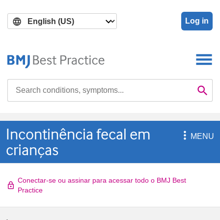
Skip
Skip
to
to
Log in
main
search
content
Search

Se
Incontinência fecal em

MENU
crianças
Conectar-se ou assinar para acessar todo o BMJ Best
Practice