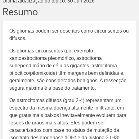
Última atualização do tópico:
30 Jun 2026
Resumo
Os gliomas podem ser descritos como circunscritos ou
difusos.
Os gliomas circunscritos (por exemplo,
xantoastrocitoma pleomórfico, astrocitoma
subependimário de células gigantes, astrocitoma
pilocítico/pilomixoide) têm margens bem definidas e,
geralmente, são considerados benignos. A ressecção
segura máxima é a base do tratamento.
Os astrocitomas difusos (grau 2-4) representam um
espectro da mesma doença altamente infiltrante, em
que graus mais baixos inevitavelmente evoluem para
lesões de graus mais altos. Eles podem ser
caracterizados com base no status de mutação da
isocitrato desidrogenase (IDH) e da histona 3 (H3).