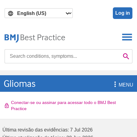
Skip
Skip
to
to
Log in
main
search
content
Search

Se
Gliomas

MENU
Conectar-se ou assinar para acessar todo o BMJ Best
Practice
Última revisão das evidências:
7 Jul 2026