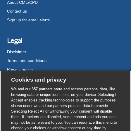
About CME/CPD
Contact us
Sign up for email alerts
Legal
Disclaimer
Terms and conditions
Privacy notice
Cookie policy
Cookies and privacy
Accessibility
We and our
357
partners store and access personal data, like
browsing data or unique identifiers, on your device. Selecting I
Accept enables tracking technologies to support the purposes
shown under we and our partners process data to provide.
External
External
External
External
External
Selecting Reject All or withdrawing your consent will disable
link
link
link
link
link
them. If trackers are disabled, some content and ads you see
opens
opens
opens
opens
opens
may not be as relevant to you. You can resurface this menu to
© BMJ Publishing Group
2026
in
in
in
in
in
change your choices or withdraw consent at any time by
a
a
a
a
a