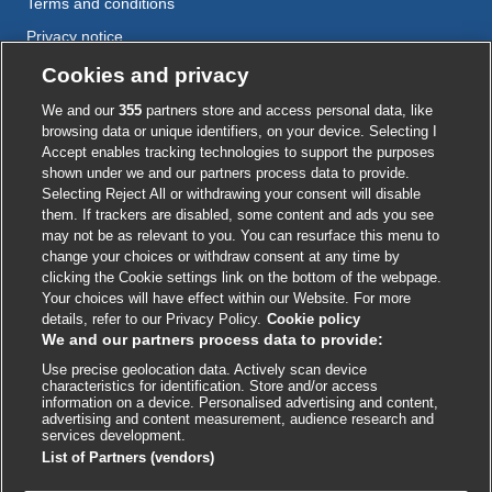
Terms and conditions
Privacy notice
Cookie policy
Cookies and privacy
Accessibility
We and our
355
partners store and access personal data, like
browsing data or unique identifiers, on your device. Selecting I
Accept enables tracking technologies to support the purposes
shown under we and our partners process data to provide.
External
External
External
External
External
Selecting Reject All or withdrawing your consent will disable
link
link
link
link
link
them. If trackers are disabled, some content and ads you see
opens
opens
opens
opens
opens
may not be as relevant to you. You can resurface this menu to
© BMJ Publishing Group
2026
in
in
in
in
in
change your choices or withdraw consent at any time by
a
a
a
a
a
clicking the Cookie settings link on the bottom of the webpage.
ISSN 2515-9615
new
new
new
new
new
Your choices will have effect within our Website. For more
window
window
window
window
window
details, refer to our Privacy Policy.
Cookie policy
We and our partners process data to provide:
Use precise geolocation data. Actively scan device
characteristics for identification. Store and/or access
information on a device. Personalised advertising and content,
advertising and content measurement, audience research and
services development.
List of Partners (vendors)