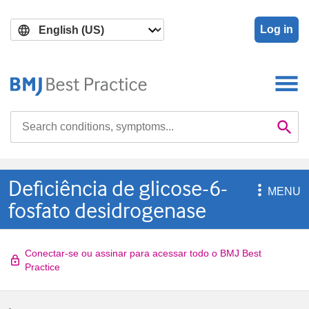
Skip
Skip
to
to
Log in
main
search
content
Search

Se
Deficiência de glicose-6-

MENU
fosfato desidrogenase
Conectar-se ou assinar para acessar todo o BMJ Best
Practice