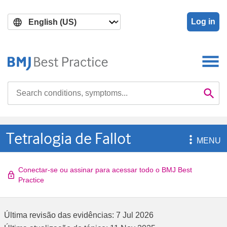
Skip
Skip
to
to
Log in
main
search
content
Search

Se
Tetralogia de Fallot

MENU
Conectar-se ou assinar para acessar todo o BMJ Best
Practice
Última revisão das evidências:
7 Jul 2026