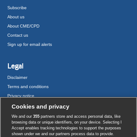
Subscribe
About us
About CME/CPD
Contact us
Sign up for email alerts
Legal
Disclaimer
Terms and conditions
Privacy notice
Cookie policy
Cookies and privacy
Accessibility
We and our
355
partners store and access personal data, like
browsing data or unique identifiers, on your device. Selecting I
Accept enables tracking technologies to support the purposes
shown under we and our partners process data to provide.
External
External
External
External
External