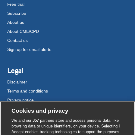
Free trial
Subscribe
About us
About CME/CPD
Contact us
Sign up for email alerts
Legal
Disclaimer
Terms and conditions
Privacy notice
Cookie policy
Cookies and privacy
Accessibility
We and our
357
partners store and access personal data, like
browsing data or unique identifiers, on your device. Selecting I
Accept enables tracking technologies to support the purposes