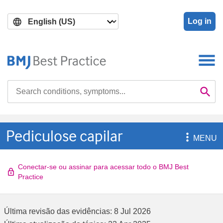
Skip
Skip
to
to
Log in
main
search
content
Search

Se
Pediculose capilar

MENU
Conectar-se ou assinar para acessar todo o BMJ Best
Practice
Última revisão das evidências:
8 Jul 2026