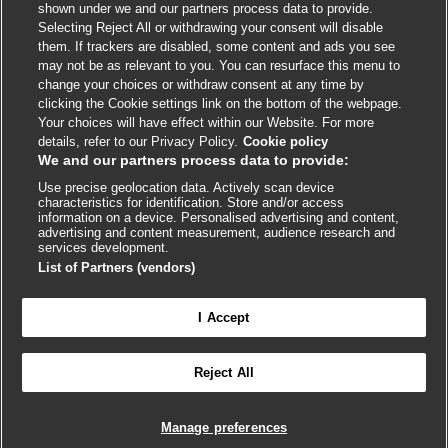
shown under we and our partners process data to provide.
External
External
External
External
External
Selecting Reject All or withdrawing your consent will disable
link
link
link
link
link
them. If trackers are disabled, some content and ads you see
opens
opens
opens
opens
opens
may not be as relevant to you. You can resurface this menu to
© BMJ Publishing Group
2026
in
in
in
in
in
change your choices or withdraw consent at any time by
a
a
a
a
a
clicking the Cookie settings link on the bottom of the webpage.
ISSN 2515-9615
new
new
new
new
new
Your choices will have effect within our Website. For more
window
window
window
window
window
details, refer to our Privacy Policy.
Cookie policy
We and our partners process data to provide:
Use precise geolocation data. Actively scan device
characteristics for identification. Store and/or access
information on a device. Personalised advertising and content,
advertising and content measurement, audience research and
services development.
List of Partners (vendors)
Cookie settings
I Accept

FEEDBACK
Reject All
Conectar-se para acessar todo o BMJ Best Practice
Manage preferences