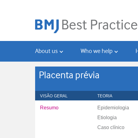
Skip
Skip
to
to
main
search
content
About us
Who we help
Placenta prévia
VISÃO GERAL
TEORIA
Resumo
Epidemiologia
Etiologia
Caso clínico