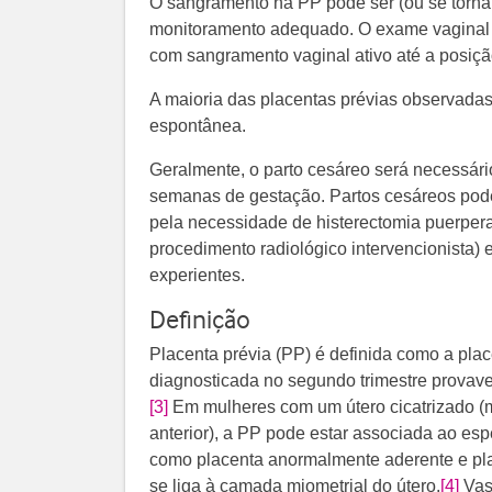
O sangramento na PP pode ser (ou se tornar
monitoramento adequado. O exame vaginal p
com sangramento vaginal ativo até a posiçã
A maioria das placentas prévias observadas
espontânea.
Geralmente, o parto cesáreo será necessári
semanas de gestação. Partos cesáreos pod
pela necessidade de histerectomia puerperal
procedimento radiológico intervencionista)
experientes.
Definição
Placenta prévia (PP) é definida como a plac
diagnosticada no segundo trimestre provave
[3]
Em mulheres com um útero cicatrizado (
anterior), a PP pode estar associada ao esp
como placenta anormalmente aderente e pl
se liga à camada miometrial do útero.
[4]
Vasa