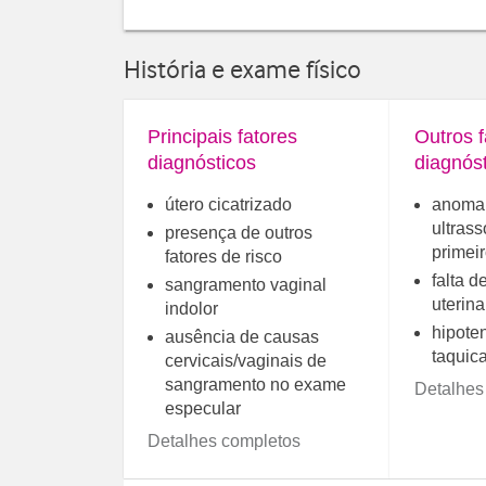
História e exame físico
Principais fatores
Outros f
diagnósticos
diagnós
útero cicatrizado
anomal
ultrass
presença de outros
primeir
fatores de risco
falta d
sangramento vaginal
uterina
indolor
hipoten
ausência de causas
taquica
cervicais/vaginais de
sangramento no exame
Detalhes
especular
Detalhes completos