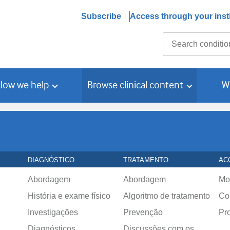
Subscribe
Access through your insti
Search
How we help
Browse clinical content
W
DIAGNÓSTICO
TRATAMENTO
AC
Abordagem
Abordagem
Mo
História e exame físico
Algoritmo de tratamento
Co
Investigações
Prevenção
Pr
Diagnósticos
Discussões com os