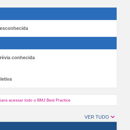
desconhecida
révia conhecida
letiva
para acessar todo o BMJ Best Practice

Autores
VER TUDO