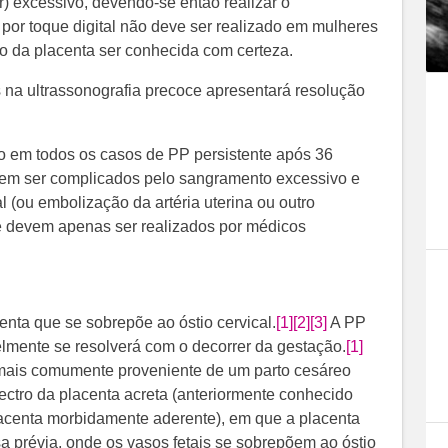
) excessivo, devendo-se então realizar o
or toque digital não deve ser realizado em mulheres
o da placenta ser conhecida com certeza.
 na ultrassonografia precoce apresentará resolução
o em todos os casos de PP persistente após 36
em ser complicados pelo sangramento excessivo e
 (ou embolização da artéria uterina ou outro
 e devem apenas ser realizados por médicos
enta que se sobrepõe ao óstio cervical.
[1]
[2]
[3]
A PP
lmente se resolverá com o decorrer da gestação.
[1]
mais comumente proveniente de um parto cesáreo
ectro da placenta acreta (anteriormente conhecido
acenta morbidamente aderente), em que a placenta
 prévia, onde os vasos fetais se sobrepõem ao óstio