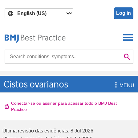
Skip
Skip
to
to
Log in
main
search
content
Search

Se
Cistos ovarianos

MENU
Conectar-se ou assinar para acessar todo o BMJ Best
Practice
Última revisão das evidências:
8 Jul 2026