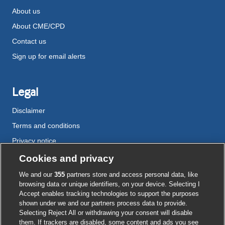
About us
About CME/CPD
Contact us
Sign up for email alerts
Legal
Disclaimer
Terms and conditions
Privacy notice
Cookie policy
Cookies and privacy
Accessibility
We and our
355
partners store and access personal data, like
browsing data or unique identifiers, on your device. Selecting I
Accept enables tracking technologies to support the purposes
shown under we and our partners process data to provide.
External
External
External
External
External
Selecting Reject All or withdrawing your consent will disable
link
link
link
link
link
them. If trackers are disabled, some content and ads you see
opens
opens
opens
opens