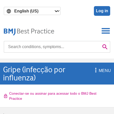
Skip
Skip
to
to
Log in
main
search
content
Search

Se
Gripe (infecção por

MENU
influenza)
Conectar-se ou assinar para acessar todo o BMJ Best
Practice