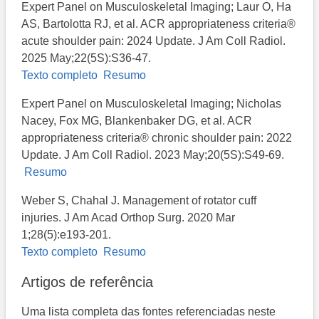
Expert Panel on Musculoskeletal Imaging; Laur O, Ha
AS, Bartolotta RJ, et al. ACR appropriateness criteria®
acute shoulder pain: 2024 Update. J Am Coll Radiol.
2025 May;22(5S):S36-47.
Texto completo
Resumo
Expert Panel on Musculoskeletal Imaging; Nicholas
Nacey, Fox MG, Blankenbaker DG, et al. ACR
appropriateness criteria® chronic shoulder pain: 2022
Update. J Am Coll Radiol. 2023 May;20(5S):S49-69.
Resumo
Weber S, Chahal J. Management of rotator cuff
injuries. J Am Acad Orthop Surg. 2020 Mar
1;28(5):e193-201.
Texto completo
Resumo
Artigos de referência
Uma lista completa das fontes referenciadas neste