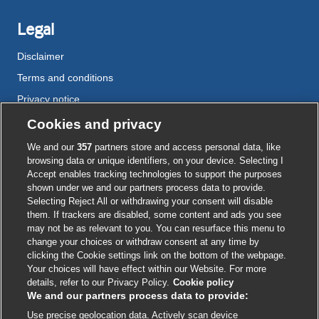
Legal
Disclaimer
Terms and conditions
Privacy notice
Cookie policy
Cookies and privacy
Accessibility
We and our
357
partners store and access personal data, like
browsing data or unique identifiers, on your device. Selecting I
Accept enables tracking technologies to support the purposes
shown under we and our partners process data to provide.
External
External
External
External
External
Selecting Reject All or withdrawing your consent will disable
link
link
link
link
link
them. If trackers are disabled, some content and ads you see
opens
opens
opens
opens
opens
may not be as relevant to you. You can resurface this menu to
© BMJ Publishing Group
2026
in
in
in
in
in
change your choices or withdraw consent at any time by
a
a
a
a
a
clicking the Cookie settings link on the bottom of the webpage.
ISSN 2515-9615
new
new
new
new
new
Your choices will have effect within our Website. For more
window
window
window
window
window
details, refer to our Privacy Policy.
Cookie policy
We and our partners process data to provide:
Use precise geolocation data. Actively scan device