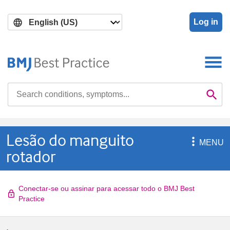
Skip
Skip
to
to
Log in
main
search
content
Search

Se
Lesão do manguito

MENU
rotador
Conectar-se ou assinar para acessar todo o BMJ Best
Practice