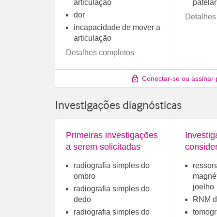
articulação
patelar
dor
Detalhes
incapacidade de mover a
articulação
Detalhes completos
Conectar-se ou assinar 
Investigações diagnósticas
Primeiras investigações
Investi
a serem solicitadas
conside
radiografia simples do
resson
ombro
magnét
joelho
radiografia simples do
dedo
RNM d
radiografia simples do
tomogr