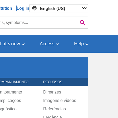
tution
Log in

Search
hat’s new
Access
Help
OMPANHAMENTO
RECURSOS
nitoramento
Diretrizes
mplicações
Imagens e vídeos
ognóstico
Referências
Evidência