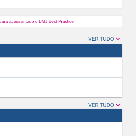
para acessar todo o BMJ Best Practice

Autores
VER TUDO

Revisores
VER TUDO