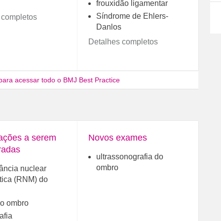
frouxidão ligamentar
Síndrome de Ehlers-
 completos
Danlos
Detalhes completos
para acessar todo o BMJ Best Practice
gações a serem
Novos exames
radas
ultrassonografia do
ombro
ância nuclear
ica (RNM) do
o ombro
afia