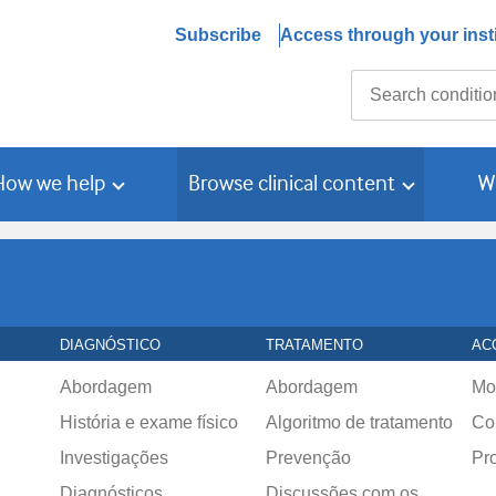
Subscribe
Access through your insti
Search
How we help
Browse clinical content
W
DIAGNÓSTICO
TRATAMENTO
AC
Abordagem
Abordagem
Mo
História e exame físico
Algoritmo de tratamento
Co
Investigações
Prevenção
Pr
Diagnósticos
Discussões com os