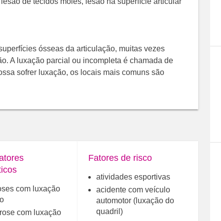
lesão de tecidos moles, lesão na superfície articular
 superfícies ósseas da articulação, muitas vezes
ão. A luxação parcial ou incompleta é chamada de
ssa sofrer luxação, os locais mais comuns são
atores
Fatores de risco
ticos
atividades esportivas
ses com luxação
acidente com veículo
o
automotor (luxação do
quadril)
rose com luxação