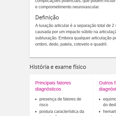
complicações potenciais, que podem incluir 
e comprometimento neurovascular.
Definição
A luxação articular é a separação total de 2
causada por um impacto súbito na articulaç
subluxação. Embora qualquer articulação po
ombro, dedo, patela, cotovelo e quadril.
História e exame físico
Principais fatores
Outros f
diagnósticos
diagnós
presença de fatores de
equimo
risco
do ded
postura característica da
hemart