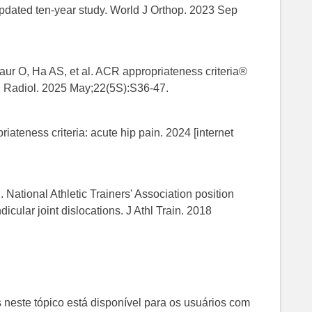
pdated ten-year study. World J Orthop. 2023 Sep
aur O, Ha AS, et al. ACR appropriateness criteria®
l Radiol. 2025 May;22(5S):S36-47.
ateness criteria: acute hip pain. 2024 [internet
 National Athletic Trainers' Association position
ular joint dislocations. J Athl Train. 2018
 neste tópico está disponível para os usuários com