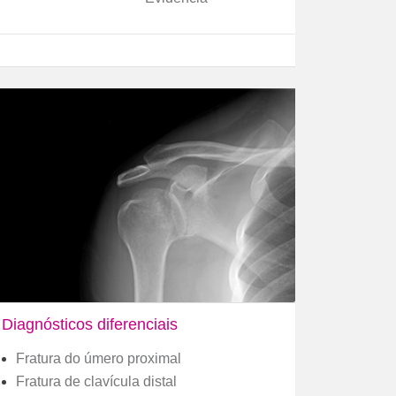
Diagnósticos diferenciais
Fratura do úmero proximal
Fratura de clavícula distal