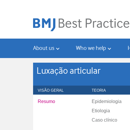
Skip
Skip
to
to
main
search
content
About us
Who we help
Luxação articular
VISÃO GERAL
TEORIA
Resumo
Epidemiologia
Etiologia
Caso clínico